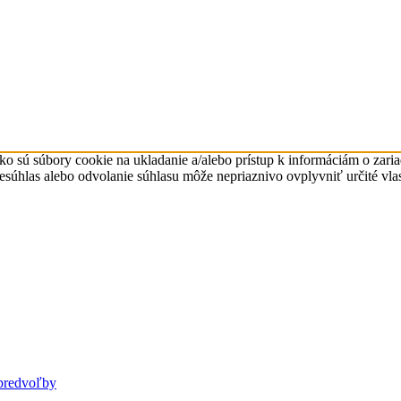
ko sú súbory cookie na ukladanie a/alebo prístup k informáciám o zari
Nesúhlas alebo odvolanie súhlasu môže nepriaznivo ovplyvniť určité vlas
predvoľby