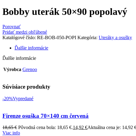
Bobby uterák 50×90 popolavý
Porovnať
Pridať medzi obľúbené
Katalógové číslo:
RE-BOB-050-POPI
Kategória:
Uteráky a osušky
Ďalšie informácie
Ďalšie informácie
Výrobca
Grenoo
Súvisiace produkty
-20%
Vypredané
Firenze osuška 70×140 cm červená
18,65
€
Pôvodná cena bola: 18,65 €.
14,92
€
Aktuálna cena je: 14,92 €
Viac info