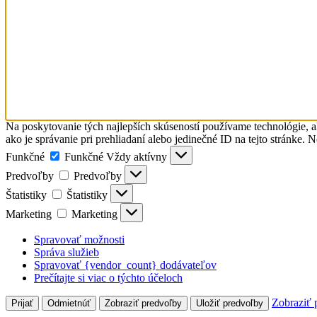
Na poskytovanie tých najlepších skúseností používame technológie, a
ako je správanie pri prehliadaní alebo jedinečné ID na tejto stránke. 
Funkčné
Funkčné
Vždy aktívny
Predvoľby
Predvoľby
Štatistiky
Štatistiky
Marketing
Marketing
Spravovať možnosti
Správa služieb
Spravovať {vendor_count} dodávateľov
Prečítajte si viac o týchto účeloch
Zobraziť 
Prijať
Odmietnúť
Zobraziť predvoľby
Uložiť predvoľby