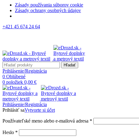
Zásady používania súborov cookie
Zásady ochrany osobných údajov
+421 45 674 24 64
Hľadať
Prihlásenie/Registrácia
0
Oblúbené
0
položiek
0,00
€
Prihlásenie/Registrácia
Prihlásiť sa
Vytvorte si účet
Používateľské meno alebo e-mailová adresa
*
Heslo
*