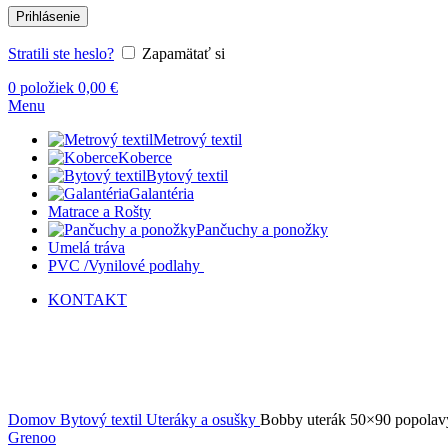
Prihlásenie
Stratili ste heslo?
Zapamätať si
0
položiek
0,00
€
Menu
Metrový textil
Koberce
Bytový textil
Galantéria
Matrace a Rošty
Pančuchy a ponožky
Umelá tráva
PVC /Vynilové podlahy
KONTAKT
Vypredané
Kliknite sem ak chcete zväčšiť
Domov
Bytový textil
Uteráky a osušky
Bobby uterák 50×90 popolav
Grenoo