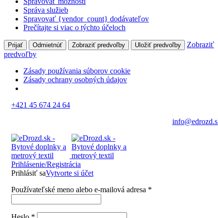
Spravovať možnosti
Správa služieb
Spravovať {vendor_count} dodávateľov
Prečítajte si viac o týchto účeloch
Zobraziť
Prijať
Odmietnúť
Zobraziť predvoľby
Uložiť predvoľby
predvoľby
Zásady používania súborov cookie
Zásady ochrany osobných údajov
+421 45 674 24 64
info@edrozd.s
Prihlásenie/Registrácia
Prihlásiť sa
Vytvorte si účet
Používateľské meno alebo e-mailová adresa
*
Heslo
*