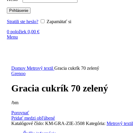
Prihlásenie
Stratili ste heslo?
Zapamätať si
0
položiek
0,00
€
Menu
Vypredané
Kliknite sem ak chcete zväčšiť
Domov
Metrový textil
Gracia cukrík 70 zelený
Grenoo
Gracia cukrík 70 zelený
/bm
Porovnať
Pridať medzi obľúbené
Katalógové číslo:
KM-GRA-ZIE-3508
Kategória:
Metrový textil