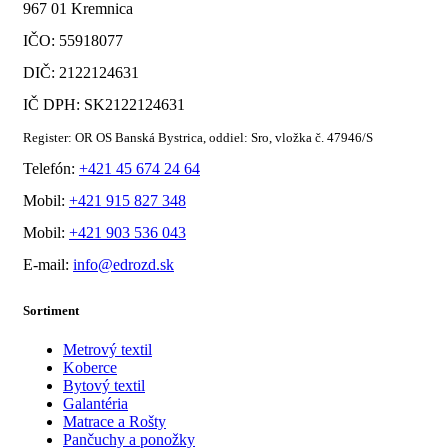
967 01 Kremnica
IČO: 55918077
DIČ: 2122124631
IČ DPH: SK2122124631
Register: OR OS Banská Bystrica, oddiel: Sro, vložka č. 47946/S
Telefón:
+421 45 674 24 64
Mobil:
+421 915 827 348
Mobil:
+421 903 536 043
E-mail:
info@edrozd.sk
Sortiment
Metrový textil
Koberce
Bytový textil
Galantéria
Matrace a Rošty
Pančuchy a ponožky