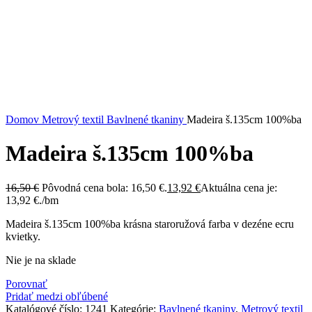
Kliknite sem ak chcete zväčšiť
Domov
Metrový textil
Bavlnené tkaniny
Madeira š.135cm 100%ba
Madeira š.135cm 100%ba
16,50
€
Pôvodná cena bola: 16,50 €.
13,92
€
Aktuálna cena je:
13,92 €.
/bm
Madeira š.135cm 100%ba krásna staroružová farba v dezéne ecru
kvietky.
Nie je na sklade
Porovnať
Pridať medzi obľúbené
Katalógové číslo:
1241
Kategórie:
Bavlnené tkaniny
,
Metrový textil