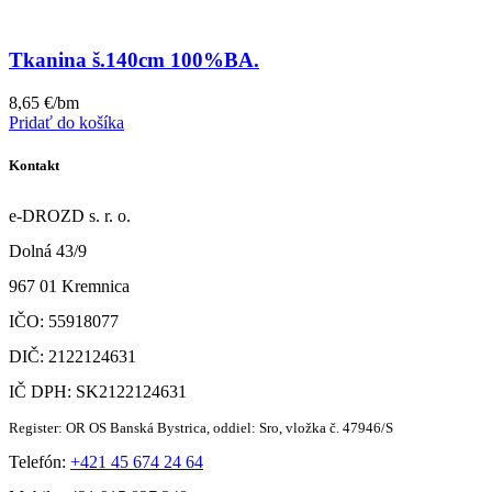
Tkanina š.140cm 100%BA.
8,65
€
/bm
Pridať do košíka
Kontakt
e-DROZD s. r. o.
Dolná 43/9
967 01 Kremnica
IČO: 55918077
DIČ: 2122124631
IČ DPH: SK2122124631
Register: OR OS Banská Bystrica, oddiel: Sro, vložka č. 47946/S
Telefón:
+421 45 674 24 64