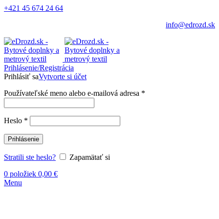
+421 45 674 24 64
info@edrozd.sk
Prihlásenie/Registrácia
Prihlásiť sa
Vytvorte si účet
Používateľské meno alebo e-mailová adresa
*
Heslo
*
Prihlásenie
Stratili ste heslo?
Zapamätať si
0
položiek
0,00
€
Menu
-16%
Vypredané