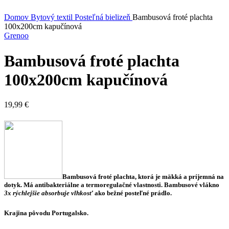
Kliknite sem ak chcete zväčšiť
Domov
Bytový textil
Posteľná bielizeň
Bambusová froté plachta
100x200cm kapučínová
Grenoo
Bambusová froté plachta
100x200cm kapučínová
19,99
€
Bambusová froté plachta, ktorá je mäkká a príjemná na
dotyk. Má antibakteriálne a termoregulačné vlastnosti. Bambusové vlákno
3x rýchlejšie absorbuje vlhkosť
ako bežné posteľné prádlo.
Krajina pôvodu Portugalsko.