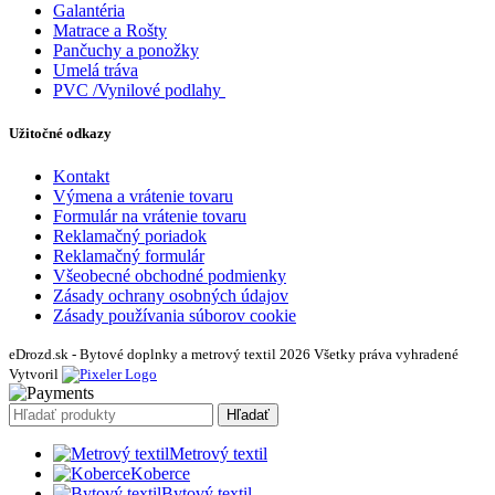
Galantéria
Matrace a Rošty
Pančuchy a ponožky
Umelá tráva
PVC /Vynilové podlahy
Užitočné odkazy
Kontakt
Výmena a vrátenie tovaru
Formulár na vrátenie tovaru
Reklamačný poriadok
Reklamačný formulár
Všeobecné obchodné podmienky
Zásady ochrany osobných údajov
Zásady používania súborov cookie
eDrozd.sk - Bytové doplnky a metrový textil 2026 Všetky práva vyhradené
Vytvoril
Hľadať
Metrový textil
Koberce
Bytový textil