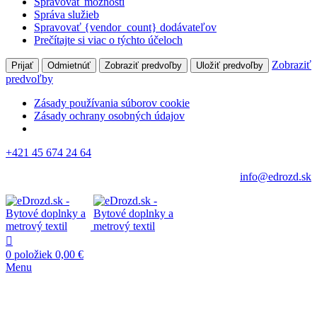
Spravovať možnosti
Správa služieb
Spravovať {vendor_count} dodávateľov
Prečítajte si viac o týchto účeloch
Zobraziť
Prijať
Odmietnúť
Zobraziť predvoľby
Uložiť predvoľby
predvoľby
Zásady používania súborov cookie
Zásady ochrany osobných údajov
+421 45 674 24 64
info@edrozd.sk
0
položiek
0,00
€
Menu
Vypredané