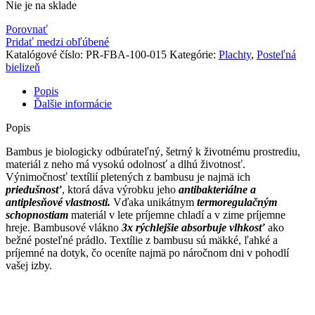
Nie je na sklade
Porovnať
Pridať medzi obľúbené
Katalógové číslo:
PR-FBA-100-015
Kategórie:
Plachty
,
Posteľná
bielizeň
Popis
Ďalšie informácie
Popis
Bambus je biologicky odbúrateľný, šetrný k životnému prostrediu,
materiál z neho má vysokú odolnosť a dlhú životnosť.
Výnimočnosť textílií pletených z bambusu je najmä ich
priedušnosť
, ktorá dáva výrobku jeho
antibakteriálne a
antiplesňové
vlastnosti.
Vďaka unikátnym
termoregulačným
schopnostiam
materiál v lete príjemne chladí a v zime príjemne
hreje. Bambusové vlákno
3x rýchlejšie absorbuje vlhkosť
ako
bežné posteľné prádlo. Textílie z bambusu sú mäkké, ľahké a
príjemné na dotyk, čo oceníte najmä po náročnom dni v pohodlí
vašej izby.