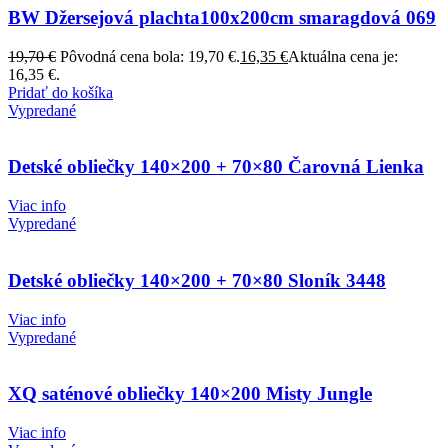
BW Džersejová plachta100x200cm smaragdová 069
19,70
€
Pôvodná cena bola: 19,70 €.
16,35
€
Aktuálna cena je:
16,35 €.
Pridať do košíka
Vypredané
Detské obliečky 140×200 + 70×80 Čarovná Lienka
Viac info
Vypredané
Detské obliečky 140×200 + 70×80 Sloník 3448
Viac info
Vypredané
XQ saténové obliečky 140×200 Misty Jungle
Viac info