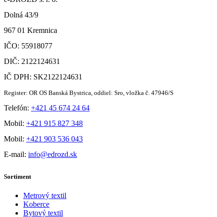
Dolná 43/9
967 01 Kremnica
IČO: 55918077
DIČ: 2122124631
IČ DPH: SK2122124631
Register: OR OS Banská Bystrica, oddiel: Sro, vložka č. 47946/S
Telefón:
+421 45 674 24 64
Mobil:
+421 915 827 348
Mobil:
+421 903 536 043
E-mail:
info@edrozd.sk
Sortiment
Metrový textil
Koberce
Bytový textil