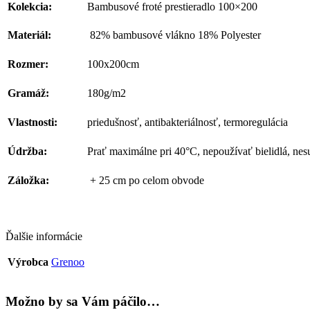
Kolekcia:
Bambusové froté prestieradlo 100×200
Materiál:
82% bambusové vlákno 18% Polyester
Rozmer:
100x200cm
Gramáž:
180g/m2
Vlastnosti:
priedušnosť, antibakteriálnosť, termoregulácia
Údržba:
Prať maximálne pri 40°C, nepoužívať bielidlá, nes
Záložka:
+ 25 cm po celom obvode
Ďalšie informácie
Výrobca
Grenoo
Možno by sa Vám páčilo…