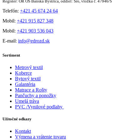
Register: OR OS Banská Bystrica, oddiel: Sro, vložka č. 47946/S
Telefón:
+421 45 674 24 64
Mobil:
+421 915 827 348
Mobil:
+421 903 536 043
E-mail:
info@edrozd.sk
Sortiment
Metrový textil
Koberce
Bytový textil
Galantéria
Matrace a Rošty
Pančuchy a ponožky
Umelá tráva
PVC /Vynilové podlahy
Užitočné odkazy
Kontakt
Výmena a vrátenie tovaru