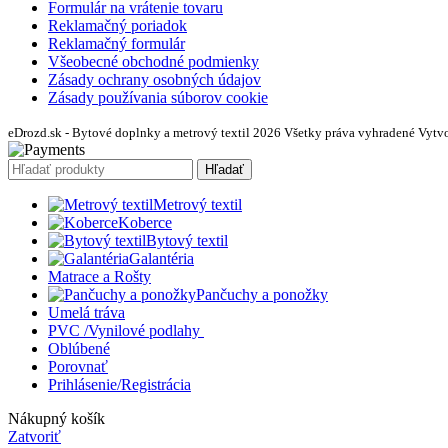
Formulár na vrátenie tovaru
Reklamačný poriadok
Reklamačný formulár
Všeobecné obchodné podmienky
Zásady ochrany osobných údajov
Zásady používania súborov cookie
eDrozd.sk - Bytové doplnky a metrový textil 2026 Všetky práva vyhradené
Vytvo
Hľadať
Metrový textil
Koberce
Bytový textil
Galantéria
Matrace a Rošty
Pančuchy a ponožky
Umelá tráva
PVC /Vynilové podlahy
Oblúbené
Porovnať
Prihlásenie/Registrácia
Nákupný košík
Zatvoriť