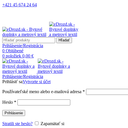
+421 45 674 24 64
Hľadať
Prihlásenie/Registrácia
0
Oblúbené
0
položiek
0,00
€
Prihlásenie/Registrácia
Prihlásiť sa
Vytvorte si účet
Používateľské meno alebo e-mailová adresa
*
Heslo
*
Prihlásenie
Stratili ste heslo?
Zapamätať si