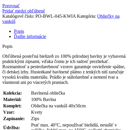
Porovnať
Pridať medzi obľúbené
Katalógové číslo:
PO-BWL-045-KWIA
Kategória:
Obliečky na
vankúš
Popis
Ďalšie informácie
Popis
Obľúbená posteľná bielizeň zo 100% prírodnej bavlny je vybavená
praktickými zipsami, vďaka čomu je ich radosť prezliekať.
Rozmanitosť a pestrofarebnosť vzorov garantuje osvieženie spálne,
či detskej izby. Hustotkané bavlnené plátno z tenkých nití zaručuje
vysokú kvalitu materiálu. Prádlo je stálofarebné a nemení tvar a
vlastnosti ani po viacerých praniach.
Kolekcia:
Bavlnená obliečka
Materiál:
100% Bavlna
Komplet:
Obliečka na vankúš 40x50cm
Vzor:
Kvety
Zapínanie:
Zips
Prať max. 40°C, nepoužívať bielidlá, nesušiť v
Údržba: