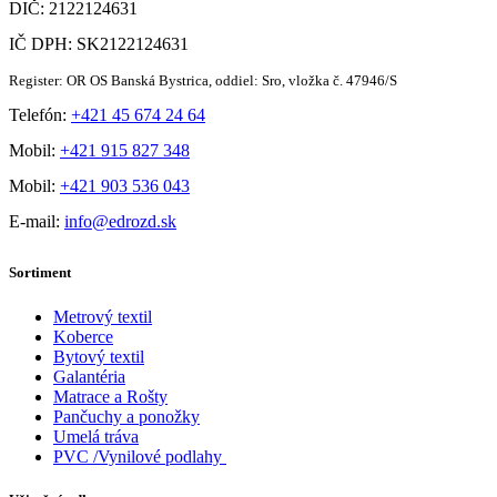
DIČ: 2122124631
IČ DPH: SK2122124631
Register: OR OS Banská Bystrica, oddiel: Sro, vložka č. 47946/S
Telefón:
+421 45 674 24 64
Mobil:
+421 915 827 348
Mobil:
+421 903 536 043
E-mail:
info@edrozd.sk
Sortiment
Metrový textil
Koberce
Bytový textil
Galantéria
Matrace a Rošty
Pančuchy a ponožky
Umelá tráva
PVC /Vynilové podlahy