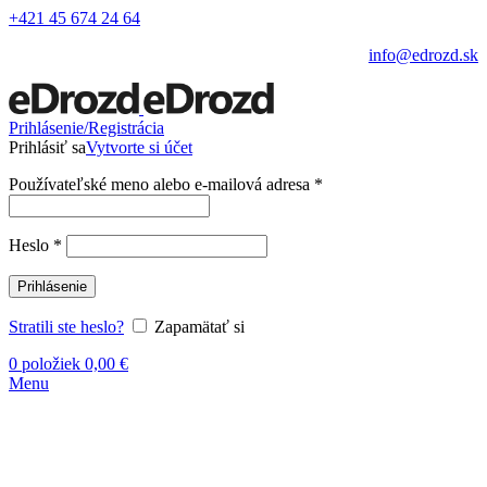
+421 45 674 24 64
info@edrozd.sk
Prihlásenie/Registrácia
Prihlásiť sa
Vytvorte si účet
Používateľské meno alebo e-mailová adresa
*
Heslo
*
Prihlásenie
Stratili ste heslo?
Zapamätať si
0
položiek
0,00
€
Menu
Vypredané
Kliknite sem ak chcete zväčšiť