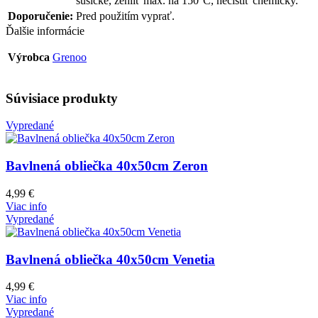
sušičke, žehliť max. na 150°C, nečistiť chemicky.
Doporučenie:
Pred použitím vyprať.
Ďalšie informácie
Výrobca
Grenoo
Súvisiace produkty
Vypredané
Bavlnená obliečka 40x50cm Zeron
4,99
€
Viac info
Vypredané
Bavlnená obliečka 40x50cm Venetia
4,99
€
Viac info
Vypredané