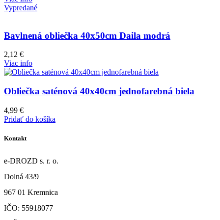
Vypredané
Bavlnená obliečka 40x50cm Daila modrá
2,12
€
Viac info
Obliečka saténová 40x40cm jednofarebná biela
4,99
€
Pridať do košíka
Kontakt
e-DROZD s. r. o.
Dolná 43/9
967 01 Kremnica
IČO: 55918077