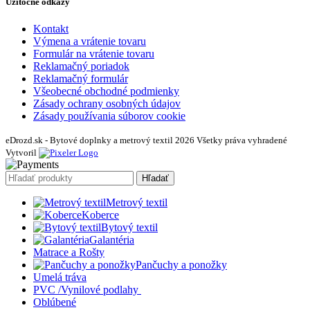
Užitočné odkazy
Kontakt
Výmena a vrátenie tovaru
Formulár na vrátenie tovaru
Reklamačný poriadok
Reklamačný formulár
Všeobecné obchodné podmienky
Zásady ochrany osobných údajov
Zásady používania súborov cookie
eDrozd.sk - Bytové doplnky a metrový textil 2026 Všetky práva vyhradené
Vytvoril
Hľadať
Metrový textil
Koberce
Bytový textil
Galantéria
Matrace a Rošty
Pančuchy a ponožky
Umelá tráva
PVC /Vynilové podlahy
Oblúbené