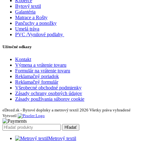
Koberce
Bytový textil
Galantéria
Matrace a Rošty
Pančuchy a ponožky
Umelá tráva
PVC /Vynilové podlahy
Užitočné odkazy
Kontakt
Výmena a vrátenie tovaru
Formulár na vrátenie tovaru
Reklamačný poriadok
Reklamačný formulár
Všeobecné obchodné podmienky
Zásady ochrany osobných údajov
Zásady používania súborov cookie
eDrozd.sk - Bytové doplnky a metrový textil 2026 Všetky práva vyhradené
Vytvoril
Hľadať
Metrový textil