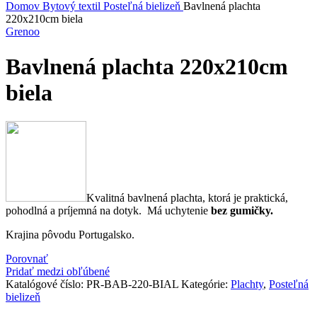
Domov
Bytový textil
Posteľná bielizeň
Bavlnená plachta
220x210cm biela
Grenoo
Bavlnená plachta 220x210cm
biela
Kvalitná bavlnená plachta, ktorá je praktická,
pohodlná a príjemná na dotyk. Má uchytenie
bez gumičky.
Krajina pôvodu Portugalsko.
Porovnať
Pridať medzi obľúbené
Katalógové číslo:
PR-BAB-220-BIAL
Kategórie:
Plachty
,
Posteľná
bielizeň