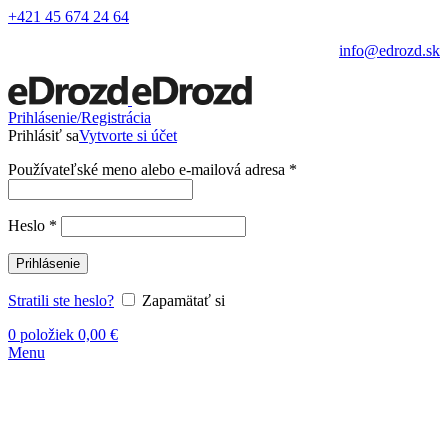
+421 45 674 24 64
info@edrozd.sk
Prihlásenie/Registrácia
Prihlásiť sa
Vytvorte si účet
Používateľské meno alebo e-mailová adresa
*
Heslo
*
Prihlásenie
Stratili ste heslo?
Zapamätať si
0
položiek
0,00
€
Menu
Vypredané
Kliknite sem ak chcete zväčšiť