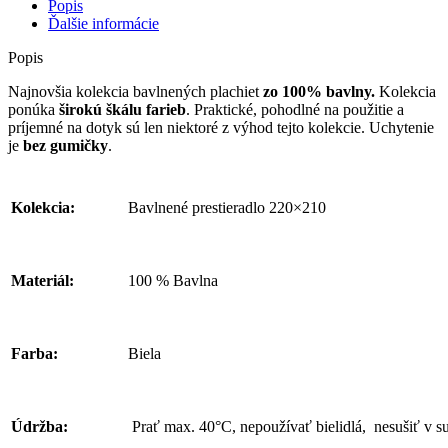
Popis
Ďalšie informácie
Popis
Najnovšia kolekcia bavlnených plachiet
zo 100% bavlny.
Kolekcia
ponúka
širokú škálu farieb
. Praktické, pohodlné na použitie a
príjemné na dotyk sú len niektoré z výhod tejto kolekcie. Uchytenie
je
bez gumičky
.
Kolekcia:
Bavlnené prestieradlo 220×210
Materiál:
100 % Bavlna
Farba:
Biela
Údržba:
Prať max. 40°C, nepoužívať bielidlá, nesušiť v su