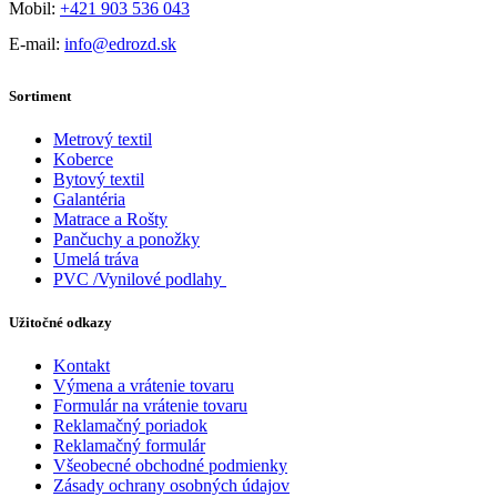
Mobil:
+421 903 536 043
E-mail:
info@edrozd.sk
Sortiment
Metrový textil
Koberce
Bytový textil
Galantéria
Matrace a Rošty
Pančuchy a ponožky
Umelá tráva
PVC /Vynilové podlahy
Užitočné odkazy
Kontakt
Výmena a vrátenie tovaru
Formulár na vrátenie tovaru
Reklamačný poriadok
Reklamačný formulár
Všeobecné obchodné podmienky
Zásady ochrany osobných údajov