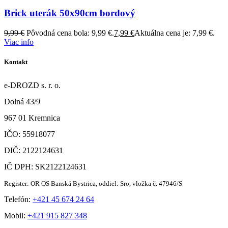
Brick uterák 50x90cm bordový
9,99
€
Pôvodná cena bola: 9,99 €.
7,99
€
Aktuálna cena je: 7,99 €.
Viac info
Kontakt
e-DROZD s. r. o.
Dolná 43/9
967 01 Kremnica
IČO: 55918077
DIČ: 2122124631
IČ DPH: SK2122124631
Register: OR OS Banská Bystrica, oddiel: Sro, vložka č. 47946/S
Telefón:
+421 45 674 24 64
Mobil:
+421 915 827 348