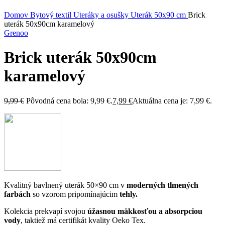
Kliknite sem ak chcete zväčšiť
Domov
Bytový textil
Uteráky a osušky
Uterák 50x90 cm
Brick
uterák 50x90cm karamelový
Grenoo
Brick uterák 50x90cm
karamelový
9,99
€
Pôvodná cena bola: 9,99 €.
7,99
€
Aktuálna cena je: 7,99 €.
Kvalitný bavlnený uterák 50×90 cm v
moderných tlmených
farbách
so vzorom pripomínajúcim
tehly.
Kolekcia prekvapí svojou
úžasnou mäkkosťou a absorpciou
vody
, taktiež má certifikát kvality Oeko Tex.