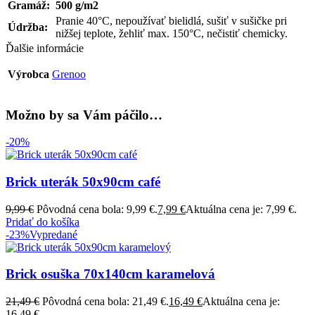
Gramáž:
500 g/m2
Pranie 40°C, nepoužívať bielidlá, sušiť v sušičke pri
Údržba:
nižšej teplote, žehliť max. 150°C, nečistiť chemicky.
Ďalšie informácie
Výrobca
Grenoo
Možno by sa Vám páčilo…
-20%
Brick uterák 50x90cm café
9,99
€
Pôvodná cena bola: 9,99 €.
7,99
€
Aktuálna cena je: 7,99 €.
Pridať do košíka
-23%
Vypredané
Brick osuška 70x140cm karamelová
21,49
€
Pôvodná cena bola: 21,49 €.
16,49
€
Aktuálna cena je:
16,49 €.