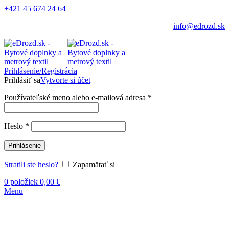
+421 45 674 24 64
info@edrozd.sk
Prihlásenie/Registrácia
Prihlásiť sa
Vytvorte si účet
Používateľské meno alebo e-mailová adresa
*
Heslo
*
Prihlásenie
Stratili ste heslo?
Zapamätať si
0
položiek
0,00
€
Menu
-20%
Vypredané