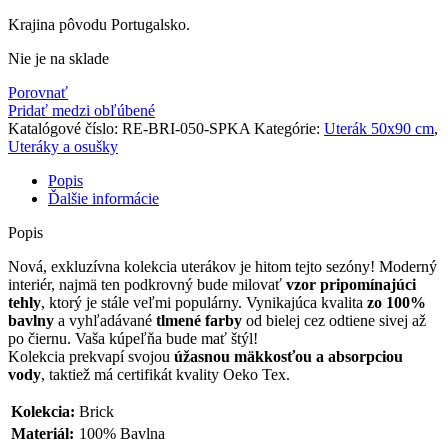
Krajina pôvodu Portugalsko.
Nie je na sklade
Porovnať
Pridať medzi obľúbené
Katalógové číslo:
RE-BRI-050-SPKA
Kategórie:
Uterák 50x90 cm
,
Uteráky a osušky
Popis
Ďalšie informácie
Popis
Nová, exkluzívna kolekcia uterákov je hitom tejto sezóny! Moderný
interiér, najmä ten podkrovný bude milovať
vzor pripomínajúci
tehly
, ktorý je stále veľmi populárny. Vynikajúca kvalita
zo 100%
bavlny
a vyhľadávané
tlmené farby
od bielej cez odtiene sivej až
po čiernu. Vaša kúpeľňa bude mať štýl!
Kolekcia prekvapí svojou
úžasnou mäkkosťou a absorpciou
vody
, taktiež má certifikát kvality Oeko Tex.
Kolekcia:
Brick
Materiál:
100% Bavlna