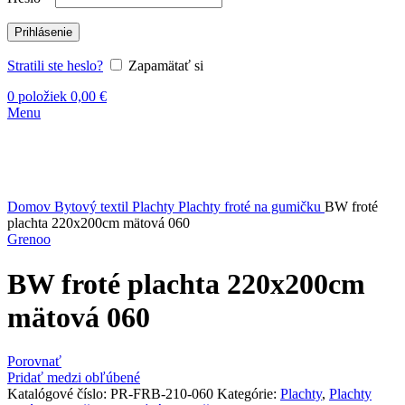
Prihlásenie
Stratili ste heslo?
Zapamätať si
0
položiek
0,00
€
Menu
Vypredané
Kliknite sem ak chcete zväčšiť
Domov
Bytový textil
Plachty
Plachty froté na gumičku
BW froté
plachta 220x200cm mätová 060
Grenoo
BW froté plachta 220x200cm
mätová 060
Porovnať
Pridať medzi obľúbené
Katalógové číslo:
PR-FRB-210-060
Kategórie:
Plachty
,
Plachty