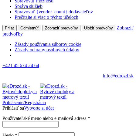
Spravovať možnosti
Správa služieb
Spravovať {vendor_count} dodávateľov
Prečítajte si viac o týchto účeloch
Zobraziť
Prijať
Odmietnúť
Zobraziť predvoľby
Uložiť predvoľby
predvoľby
Zásady používania súborov cookie
Zásady ochrany osobných údajov
+421 45 674 24 64
info@edrozd.sk
Prihlásenie/Registrácia
Prihlásiť sa
Vytvorte si účet
Používateľské meno alebo e-mailová adresa
*
Heslo
*