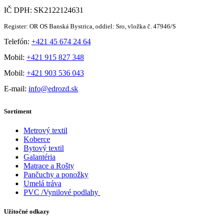
IČ DPH: SK2122124631
Register: OR OS Banská Bystrica, oddiel: Sro, vložka č. 47946/S
Telefón:
+421 45 674 24 64
Mobil:
+421 915 827 348
Mobil:
+421 903 536 043
E-mail:
info@edrozd.sk
Sortiment
Metrový textil
Koberce
Bytový textil
Galantéria
Matrace a Rošty
Pančuchy a ponožky
Umelá tráva
PVC /Vynilové podlahy
Užitočné odkazy