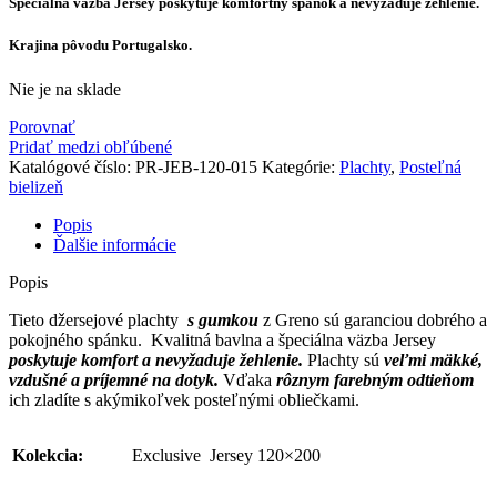
Špeciálna väzba Jersey poskytuje komfortný spánok a nevyžaduje žehlenie.
Krajina pôvodu Portugalsko.
Nie je na sklade
Porovnať
Pridať medzi obľúbené
Katalógové číslo:
PR-JEB-120-015
Kategórie:
Plachty
,
Posteľná
bielizeň
Popis
Ďalšie informácie
Popis
Tieto džersejové plachty
s gumkou
z Greno sú garanciou dobrého a
pokojného spánku. Kvalitná bavlna a špeciálna väzba Jersey
poskytuje komfort a nevyžaduje žehlenie.
Plachty sú
veľmi mäkké,
vzdušné a príjemné na dotyk.
Vďaka
rôznym farebným odtieňom
ich zladíte s akýmikoľvek posteľnými obliečkami.
Kolekcia:
Exclusive Jersey 120×200