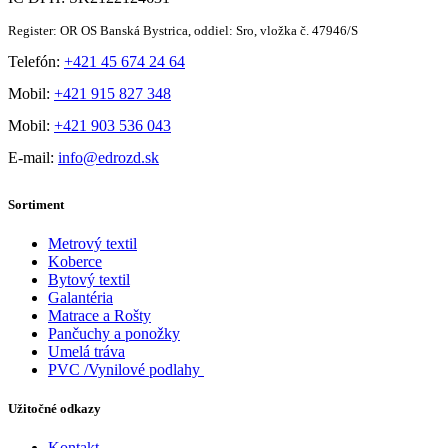
Register: OR OS Banská Bystrica, oddiel: Sro, vložka č. 47946/S
Telefón:
+421 45 674 24 64
Mobil:
+421 915 827 348
Mobil:
+421 903 536 043
E-mail:
info@edrozd.sk
Sortiment
Metrový textil
Koberce
Bytový textil
Galantéria
Matrace a Rošty
Pančuchy a ponožky
Umelá tráva
PVC /Vynilové podlahy
Užitočné odkazy
Kontakt