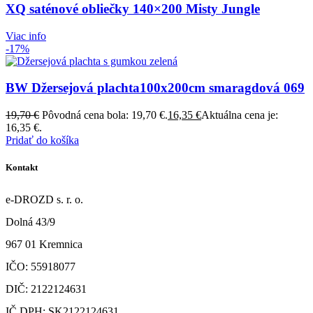
XQ saténové obliečky 140×200 Misty Jungle
Viac info
-17%
BW Džersejová plachta100x200cm smaragdová 069
19,70
€
Pôvodná cena bola: 19,70 €.
16,35
€
Aktuálna cena je:
16,35 €.
Pridať do košíka
Kontakt
e-DROZD s. r. o.
Dolná 43/9
967 01 Kremnica
IČO: 55918077
DIČ: 2122124631
IČ DPH: SK2122124631