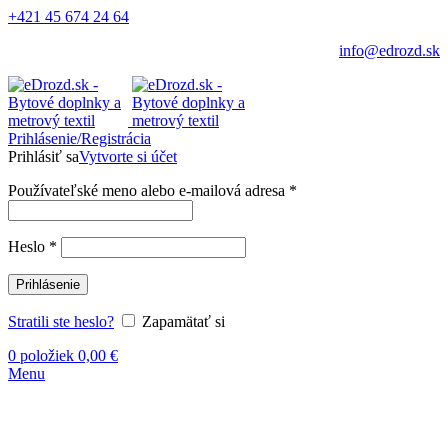
+421 45 674 24 64
info@edrozd.sk
Prihlásenie/Registrácia
Prihlásiť sa
Vytvorte si účet
Používateľské meno alebo e-mailová adresa
*
Heslo
*
Prihlásenie
Stratili ste heslo?
Zapamätať si
0
položiek
0,00
€
Menu
-24%
Vypredané