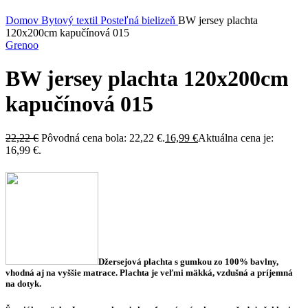
Kliknite sem ak chcete zväčšiť
Domov
Bytový textil
Posteľná bielizeň
BW jersey plachta
120x200cm kapučínová 015
Grenoo
BW jersey plachta 120x200cm
kapučínová 015
22,22
€
Pôvodná cena bola: 22,22 €.
16,99
€
Aktuálna cena je:
16,99 €.
Džersejová plachta s gumkou zo 100%
bavlny,
vhodná aj na vyššie matrace.
Plachta je veľmi mäkká, vzdušná a príjemná
na dotyk.