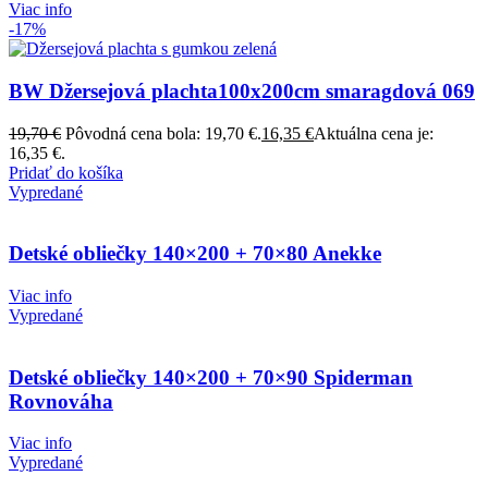
Viac info
-17%
BW Džersejová plachta100x200cm smaragdová 069
19,70
€
Pôvodná cena bola: 19,70 €.
16,35
€
Aktuálna cena je:
16,35 €.
Pridať do košíka
Vypredané
Detské obliečky 140×200 + 70×80 Anekke
Viac info
Vypredané
Detské obliečky 140×200 + 70×90 Spiderman
Rovnováha
Viac info
Vypredané