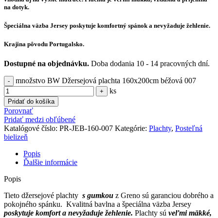
na dotyk.
Špeciálna väzba Jersey poskytuje komfortný spánok a nevyžaduje žehlenie.
Krajina pôvodu Portugalsko.
Dostupné na objednávku.
Doba dodania 10 - 14 pracovných dní.
množstvo BW Džersejová plachta 160x200cm béžová 007
ks
Pridať do košíka
Porovnať
Pridať medzi obľúbené
Katalógové číslo:
PR-JEB-160-007
Kategórie:
Plachty
,
Posteľná
bielizeň
Popis
Ďalšie informácie
Popis
Tieto džersejové plachty
s gumkou
z Greno sú garanciou dobrého a
pokojného spánku. Kvalitná bavlna a špeciálna väzba Jersey
poskytuje komfort a nevyžaduje žehlenie.
Plachty sú
veľmi mäkké,