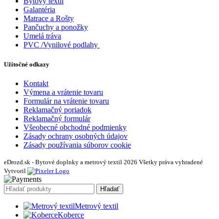
Bytový textil
Galantéria
Matrace a Rošty
Pančuchy a ponožky
Umelá tráva
PVC /Vynilové podlahy
Užitočné odkazy
Kontakt
Výmena a vrátenie tovaru
Formulár na vrátenie tovaru
Reklamačný poriadok
Reklamačný formulár
Všeobecné obchodné podmienky
Zásady ochrany osobných údajov
Zásady používania súborov cookie
eDrozd.sk - Bytové doplnky a metrový textil 2026 Všetky práva vyhradené
Vytvoril
Hľadať
Metrový textil
Koberce