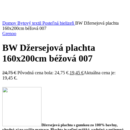
Kliknite sem ak chcete zväčšiť
Domov
Bytový textil
Posteľná bielizeň
BW Džersejová plachta
160x200cm béžová 007
Grenoo
BW Džersejová plachta
160x200cm béžová 007
24,75
€
Pôvodná cena bola: 24,75 €.
19,45
€
Aktuálna cena je:
19,45 €.
Džersejová plachta s gumkou zo 100%
bavlny,
vhodná aj na vyššie matrace.
Plachta je veľmi mäkká, vzdušná a príjemná