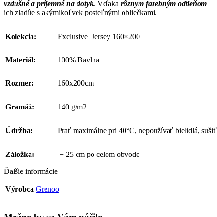
vzdušné a príjemné na dotyk.
Vďaka
rôznym farebným odtieňom
ich zladíte s akýmikoľvek posteľnými obliečkami.
Kolekcia:
Exclusive Jersey 160×200
Materiál:
100% Bavlna
Rozmer:
160x200cm
Gramáž:
140 g/m2
Údržba:
Prať maximálne pri 40°C, nepoužívať bielidlá, sušiť 
Záložka:
+ 25 cm po celom obvode
Ďalšie informácie
Výrobca
Grenoo
Možno by sa Vám páčilo…