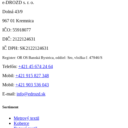
e-DROZD s. r. o.
Dolná 43/9
967 01 Kremnica
IČO: 55918077
DIČ: 2122124631
IČ DPH: SK2122124631
Register: OR OS Banská Bystrica, oddiel: Sro, vložka č. 47946/S
Telefón:
+421 45 674 24 64
Mobil:
+421 915 827 348
Mobil:
+421 903 536 043
E-mail:
info@edrozd.sk
Sortiment
Metrový textil
Koberce