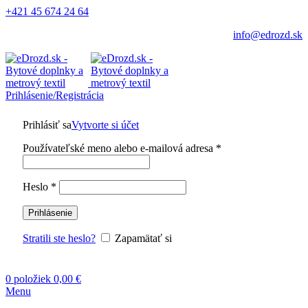
+421 45 674 24 64
info@edrozd.sk
Prihlásenie/Registrácia
Prihlásiť sa
Vytvorte si účet
Používateľské meno alebo e-mailová adresa
*
Heslo
*
Prihlásenie
Stratili ste heslo?
Zapamätať si
0
položiek
0,00
€
Menu
-21%