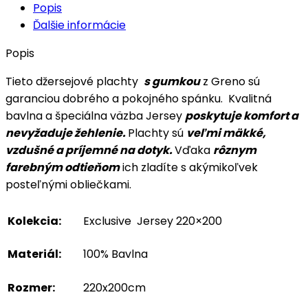
Popis
Ďalšie informácie
Popis
Tieto džersejové plachty
s gumkou
z Greno sú
garanciou dobrého a pokojného spánku. Kvalitná
bavlna a špeciálna väzba Jersey
poskytuje komfort a
nevyžaduje žehlenie.
Plachty sú
veľmi mäkké,
vzdušné a príjemné na dotyk.
Vďaka
rôznym
farebným odtieňom
ich zladíte s akýmikoľvek
posteľnými obliečkami.
Kolekcia:
Exclusive Jersey 220×200
Materiál:
100% Bavlna
Rozmer:
220x200cm