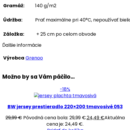
Gramáž:
140 g/m2
Údržba:
Prať maximálne pri 40°C, nepoužívať bielidlá
Záložka:
+ 25 cm po celom obvode
Ďalšie informácie
Výrobca
Grenoo
Možno by sa Vám páčilo…
-18%
BW jersey prestieradlo 220×200 tmavosivé 053
29,99
€
Pôvodná cena bola: 29,99 €.
24,49
€
Aktuálna
cena je: 24,49 €.