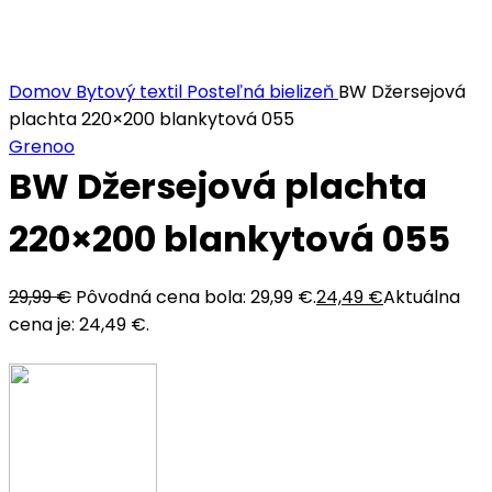
Kliknite sem ak chcete zväčšiť
Domov
Bytový textil
Posteľná bielizeň
BW Džersejová
plachta 220×200 blankytová 055
Grenoo
BW Džersejová plachta
220×200 blankytová 055
29,99
€
Pôvodná cena bola: 29,99 €.
24,49
€
Aktuálna
cena je: 24,49 €.