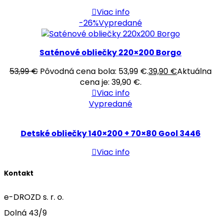
Viac info
-26%
Vypredané
Saténové obliečky 220×200 Borgo
53,99
€
Pôvodná cena bola: 53,99 €.
39,90
€
Aktuálna
cena je: 39,90 €.
Viac info
Vypredané
Detské obliečky 140×200 + 70×80 Gool 3446
Viac info
Kontakt
e-DROZD s. r. o.
Dolná 43/9