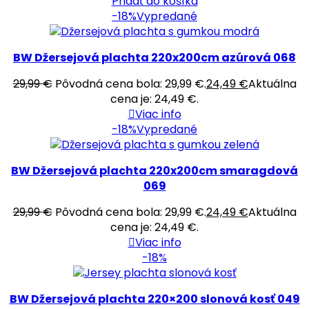
Pridať do košíka
-18%
Vypredané
BW Džersejová plachta 220x200cm azúrová 068
29,99
€
Pôvodná cena bola: 29,99 €.
24,49
€
Aktuálna
cena je: 24,49 €.
Viac info
-18%
Vypredané
BW Džersejová plachta 220x200cm smaragdová
069
29,99
€
Pôvodná cena bola: 29,99 €.
24,49
€
Aktuálna
cena je: 24,49 €.
Viac info
-18%
BW Džersejová plachta 220×200 slonová kosť 049