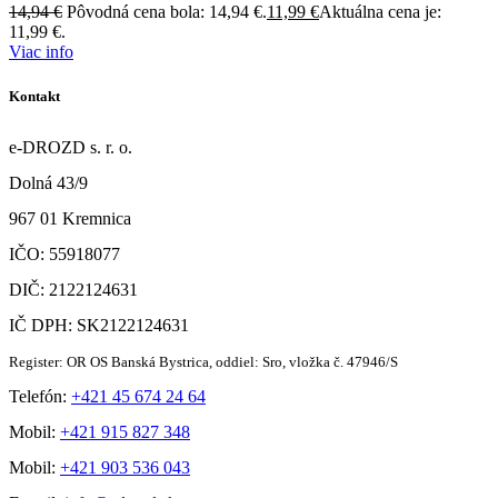
14,94
€
Pôvodná cena bola: 14,94 €.
11,99
€
Aktuálna cena je:
11,99 €.
Viac info
Kontakt
e-DROZD s. r. o.
Dolná 43/9
967 01 Kremnica
IČO: 55918077
DIČ: 2122124631
IČ DPH: SK2122124631
Register: OR OS Banská Bystrica, oddiel: Sro, vložka č. 47946/S
Telefón:
+421 45 674 24 64
Mobil:
+421 915 827 348
Mobil:
+421 903 536 043