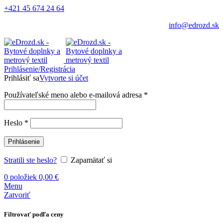
+421 45 674 24 64
info@edrozd.sk
Prihlásenie/Registrácia
Prihlásiť sa
Vytvorte si účet
Používateľské meno alebo e-mailová adresa
*
Heslo
*
Prihlásenie
Stratili ste heslo?
Zapamätať si
0
položiek
0,00
€
Menu
Zatvoriť
Filtrovať podľa ceny