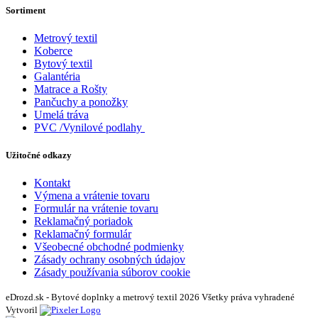
Sortiment
Metrový textil
Koberce
Bytový textil
Galantéria
Matrace a Rošty
Pančuchy a ponožky
Umelá tráva
PVC /Vynilové podlahy
Užitočné odkazy
Kontakt
Výmena a vrátenie tovaru
Formulár na vrátenie tovaru
Reklamačný poriadok
Reklamačný formulár
Všeobecné obchodné podmienky
Zásady ochrany osobných údajov
Zásady používania súborov cookie
eDrozd.sk - Bytové doplnky a metrový textil 2026 Všetky práva vyhradené
Vytvoril