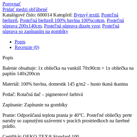
Porovnať
Pridať medzi obľúbené
Katalógové číslo:
600014
Kategórií:
Bytový textil
,
Posteľná
bielizeň
,
Posteľná bielizeň 100% bavlna 100%cotton
,
Posteľná
súprava 200x140cm
,
Posteľná súprava dizajn vzor
,
Posteľná
súprava so zapínaním na gombíky
Popis
Recenzie (0)
Popis
Balenie obsahuje: 1x obliečka na vankúš 70x90cm + 1x obliečka na
paplón 140x200cm
Materiál: 100% bavlna, domestik 145 g/m2 – husto tkaná tkanina
Potlač: Rotačná tlač – pigmentové farbivá
Zapínanie: Zapínanie na gombíky
Pranie: Odporúčaná teplota prania je 40°C. Posteľné obliečky perte
naruby so zapnutými uzávermi v pracích prostriedkoch na farebné
prádlo.
Certifikát: OEKO-TEX® Standard 100