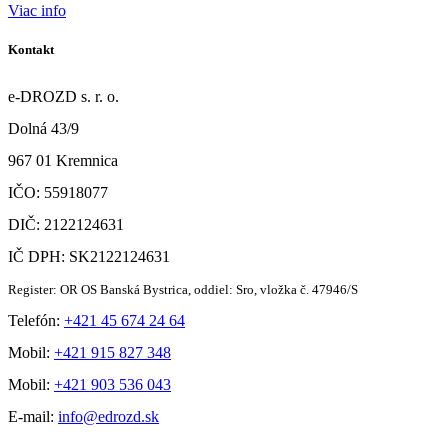
Viac info
Kontakt
e-DROZD s. r. o.
Dolná 43/9
967 01 Kremnica
IČO: 55918077
DIČ: 2122124631
IČ DPH: SK2122124631
Register: OR OS Banská Bystrica, oddiel: Sro, vložka č. 47946/S
Telefón:
+421 45 674 24 64
Mobil:
+421 915 827 348
Mobil:
+421 903 536 043
E-mail:
info@edrozd.sk