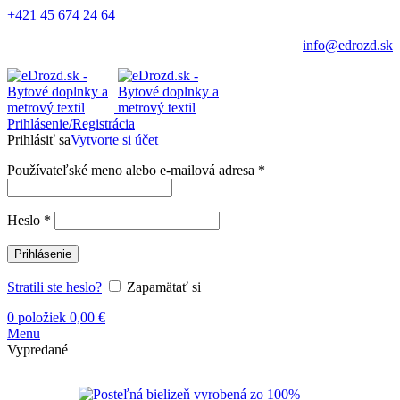
+421 45 674 24 64
info@edrozd.sk
Prihlásenie/Registrácia
Prihlásiť sa
Vytvorte si účet
Používateľské meno alebo e-mailová adresa
*
Heslo
*
Prihlásenie
Stratili ste heslo?
Zapamätať si
0
položiek
0,00
€
Menu
Vypredané