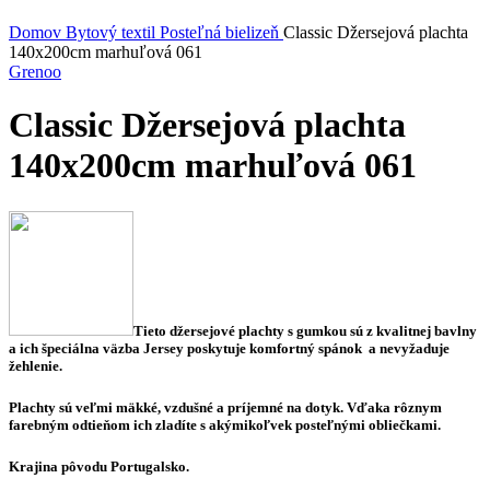
Kliknite sem ak chcete zväčšiť
Domov
Bytový textil
Posteľná bielizeň
Classic Džersejová plachta
140x200cm marhuľová 061
Grenoo
Classic Džersejová plachta
140x200cm marhuľová 061
Tieto džersejové plachty s gumkou sú z k
valitnej bavlny
a ich špeciálna väzba Jersey poskytuje komfortný spánok a nevyžaduje
žehlenie.
Plachty sú veľmi mäkké, vzdušné a príjemné na dotyk.
Vďaka rôznym
farebným odtieňom ich zladíte s akýmikoľvek posteľnými obliečkami.
Krajina pôvodu Portugalsko.