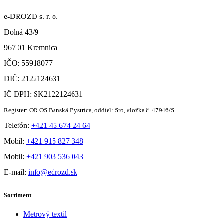
e-DROZD s. r. o.
Dolná 43/9
967 01 Kremnica
IČO: 55918077
DIČ: 2122124631
IČ DPH: SK2122124631
Register: OR OS Banská Bystrica, oddiel: Sro, vložka č. 47946/S
Telefón:
+421 45 674 24 64
Mobil:
+421 915 827 348
Mobil:
+421 903 536 043
E-mail:
info@edrozd.sk
Sortiment
Metrový textil