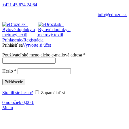
+421 45 674 24 64
info@edrozd.sk
Prihlásenie/Registrácia
Prihlásiť sa
Vytvorte si účet
Používateľské meno alebo e-mailová adresa
*
Heslo
*
Prihlásenie
Stratili ste heslo?
Zapamätať si
0
položiek
0,00
€
Menu
Vypredané