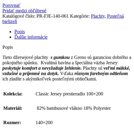
Porovnať
Pridať medzi obľúbené
Katalógové číslo:
PR-FJE-140-061
Kategórie:
Plachty
,
Posteľná
bielizeň
Popis
Ďalšie informácie
Popis
Tieto džersejové plachty
s gumkou
z Greno sú garanciou dobrého a
pokojného spánku. Kvalitná bavlna a špeciálna väzba Jersey
poskytuje komfort a nevyžaduje žehlenie.
Plachty sú
veľmi mäkké,
vzdušné a príjemné na dotyk.
Vďaka
rôznym farebným odtieňom
ich zladíte s akýmikoľvek posteľnými obliečkami.
Kolekcia:
Classic Jersey prestieradlo 100×200
Materiál:
82% bambusové vlákno 18% Polyester
Rozmer:
140×200