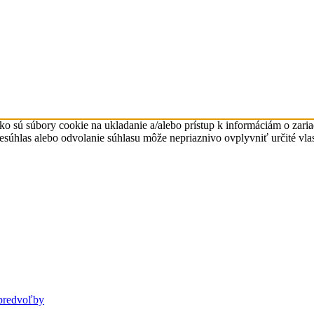
ko sú súbory cookie na ukladanie a/alebo prístup k informáciám o zari
Nesúhlas alebo odvolanie súhlasu môže nepriaznivo ovplyvniť určité vlas
predvoľby