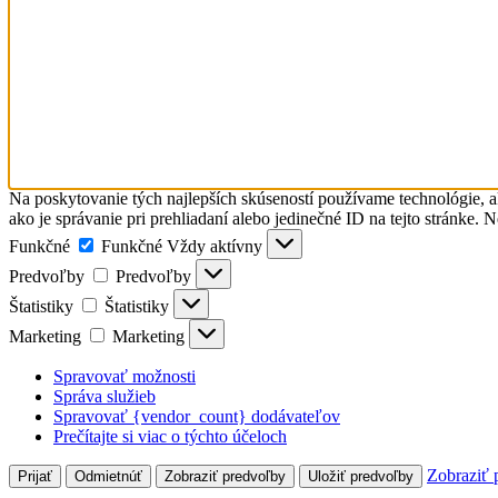
Na poskytovanie tých najlepších skúseností používame technológie, a
ako je správanie pri prehliadaní alebo jedinečné ID na tejto stránke. 
Funkčné
Funkčné
Vždy aktívny
Predvoľby
Predvoľby
Štatistiky
Štatistiky
Marketing
Marketing
Spravovať možnosti
Správa služieb
Spravovať {vendor_count} dodávateľov
Prečítajte si viac o týchto účeloch
Zobraziť 
Prijať
Odmietnúť
Zobraziť predvoľby
Uložiť predvoľby