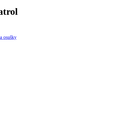
trol
a osušky
.