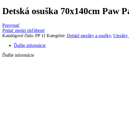
Detská osuška 70x140cm Paw Pa
Porovnať
Pridať medzi obľúbené
Katalógové číslo:
PP 11
Kategórie:
Detské uteráky a osušky
,
Uteráky 
Ďalšie informácie
Ďalšie informácie
Výrobca
Grenoo
Súvisiace produkty
-20%
Vypredané
Firenze osuška 70×140 cm ľanová
18,65
€
Pôvodná cena bola: 18,65 €.
14,92
€
Aktuálna cena je: 14,92 €
Viac info