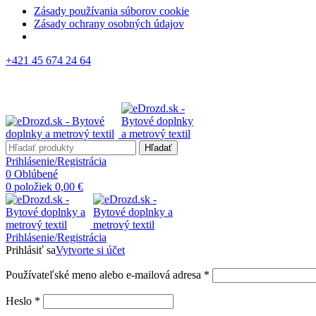
Zásady používania súborov cookie
Zásady ochrany osobných údajov
+421 45 674 24 64
Hľadať
Prihlásenie/Registrácia
0
Oblúbené
0
položiek
0,00
€
Prihlásenie/Registrácia
Prihlásiť sa
Vytvorte si účet
Používateľské meno alebo e-mailová adresa
*
Heslo
*