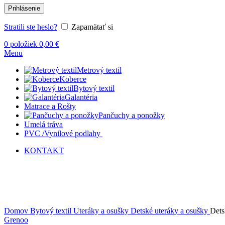
Prihlásenie
Stratili ste heslo?
Zapamätať si
0
položiek
0,00
€
Menu
Metrový textil
Koberce
Bytový textil
Galantéria
Matrace a Rošty
Pančuchy a ponožky
Umelá tráva
PVC /Vynilové podlahy
KONTAKT
Vypredané
Kliknite sem ak chcete zväčšiť
Domov
Bytový textil
Uteráky a osušky
Detské uteráky a osušky
Dets
Grenoo