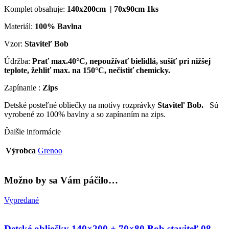
Komplet obsahuje:
140x200cm | 70x90cm 1ks
Materiál:
100% Bavlna
Vzor:
Staviteľ Bob
Údržba:
Prať max.40°C, nepoužívať bielidlá, sušiť pri nižšej
teplote, žehliť max. na 150°C, nečistiť chemicky.
Zapínanie :
Zips
Detské posteľné obliečky na motívy rozprávky
Staviteľ Bob.
Sú
vyrobené zo 100% bavlny a so zapínaním na zips.
Ďalšie informácie
Výrobca
Grenoo
Možno by sa Vám páčilo…
Vypredané
Detské obliečky 140×200 + 70×80 Bob staviteľ 08