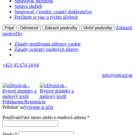
Spravovať možnosti
Správa služieb
Spravovať {vendor_count} dodávateľov
Prečítajte si viac o týchto účeloch
Zobraziť
Prijať
Odmietnúť
Zobraziť predvoľby
Uložiť predvoľby
predvoľby
Zásady používania súborov cookie
Zásady ochrany osobných údajov
+421 45 674 24 64
info@edrozd.sk
Prihlásenie/Registrácia
Prihlásiť sa
Vytvorte si účet
Používateľské meno alebo e-mailová adresa
*
Heslo
*