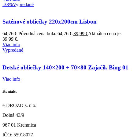
-38%
Vypredané
Saténové obliečky 220x200cm Lisbon
64,76
€
Pôvodná cena bola: 64,76 €.
39,99
€
Aktuálna cena je:
39,99 €.
Viac info
Vypredané
Detské obliečky 140×200 + 70×80 Zajačik Bing 01
Viac info
Kontakt
e-DROZD s. r. o.
Dolná 43/9
967 01 Kremnica
IČO: 55918077