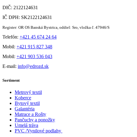
DIČ: 2122124631
IČ DPH: SK2122124631
Register: OR OS Banská Bystrica, oddiel: Sro, vložka č. 47946/S
Telefón:
+421 45 674 24 64
Mobil:
+421 915 827 348
Mobil:
+421 903 536 043
E-mail:
info@edrozd.sk
Sortiment
Metrový textil
Koberce
Bytový textil
Galantéria
Matrace a Rošty
Pančuchy a ponožky
Umelá tráva
PVC /Vynilové podlahy