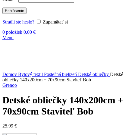
Prihlásenie
Stratili ste heslo?
Zapamätať si
0
položiek
0,00
€
Menu
Vypredané
Kliknite sem ak chcete zväčšiť
Domov
Bytový textil
Posteľná bielizeň
Detské obliečky
Detské
obliečky 140x200cm + 70x90cm Staviteľ Bob
Grenoo
Detské obliečky 140x200cm +
70x90cm Staviteľ Bob
25,99
€