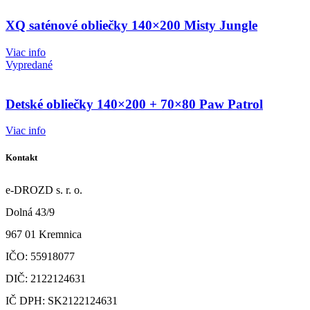
XQ saténové obliečky 140×200 Misty Jungle
Viac info
Vypredané
Detské obliečky 140×200 + 70×80 Paw Patrol
Viac info
Kontakt
e-DROZD s. r. o.
Dolná 43/9
967 01 Kremnica
IČO: 55918077
DIČ: 2122124631
IČ DPH: SK2122124631