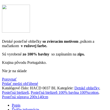
Detské posteľné obliečky
so zvieracím motívom
,psíkom a
mačiatkom
v ružovej farbe.
Sú vyrobené
zo 100% bavlny
so zapínaním na
zips.
Krajina pôvodu Portugalsko.
Nie je na sklade
Porovnať
Pridať medzi obľúbené
Katalógové číslo:
HACD 0037 BL
Kategórie:
Detské obliečky
,
Posteľná bielizeň
,
Posteľná bielizeň 100% bavlna 100%cotton
,
Posteľná súprava 200x140cm
Popis
Ďalšie informácie