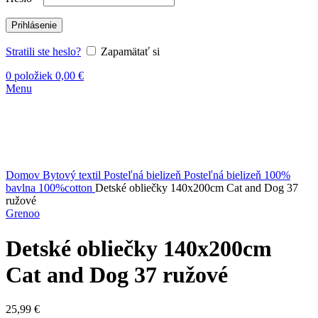
Prihlásenie
Stratili ste heslo?
Zapamätať si
0
položiek
0,00
€
Menu
Vypredané
Kliknite sem ak chcete zväčšiť
Domov
Bytový textil
Posteľná bielizeň
Posteľná bielizeň 100%
bavlna 100%cotton
Detské obliečky 140x200cm Cat and Dog 37
ružové
Grenoo
Detské obliečky 140x200cm
Cat and Dog 37 ružové
25,99
€