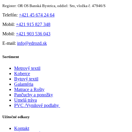
Register: OR OS Banská Bystrica, oddiel: Sro, vložka č. 47946/S
Telefón:
+421 45 674 24 64
Mobil:
+421 915 827 348
Mobil:
+421 903 536 043
E-mail:
info@edrozd.sk
Sortiment
Metrový textil
Koberce
Bytový textil
Galantéria
Matrace a Rošty
Pančuchy a ponožky
Umelá tráva
PVC /Vynilové podlahy
Užitočné odkazy
Kontakt