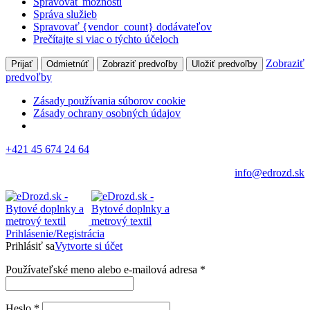
Spravovať možnosti
Správa služieb
Spravovať {vendor_count} dodávateľov
Prečítajte si viac o týchto účeloch
Zobraziť
Prijať
Odmietnúť
Zobraziť predvoľby
Uložiť predvoľby
predvoľby
Zásady používania súborov cookie
Zásady ochrany osobných údajov
+421 45 674 24 64
info@edrozd.sk
Prihlásenie/Registrácia
Prihlásiť sa
Vytvorte si účet
Používateľské meno alebo e-mailová adresa
*
Heslo
*