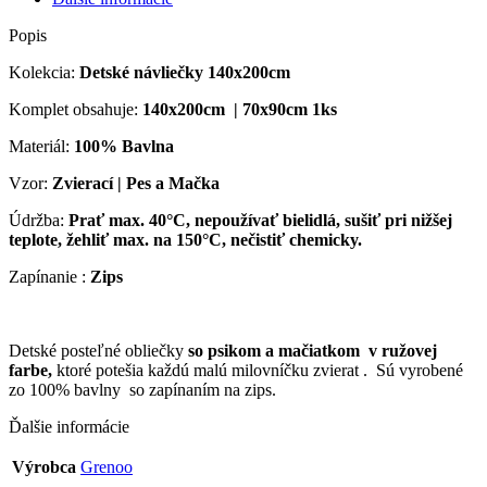
Popis
Kolekcia:
Detské návliečky 140x200cm
Komplet obsahuje:
140x200cm | 70x90cm 1ks
Materiál:
100% Bavlna
Vzor:
Zvierací | Pes a Mačka
Údržba:
Prať max. 40°C, nepoužívať bielidlá, sušiť pri nižšej
teplote, žehliť max. na 150°C, nečistiť chemicky.
Zapínanie :
Zips
Detské posteľné obliečky
so psikom a mačiatkom v ružovej
farbe,
ktoré potešia každú malú milovníčku zvierat . Sú vyrobené
zo 100% bavlny so zapínaním na zips.
Ďalšie informácie
Výrobca
Grenoo