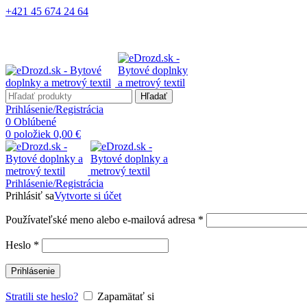
+421 45 674 24 64
Hľadať
Prihlásenie/Registrácia
0
Oblúbené
0
položiek
0,00
€
Prihlásenie/Registrácia
Prihlásiť sa
Vytvorte si účet
Používateľské meno alebo e-mailová adresa
*
Heslo
*
Prihlásenie
Stratili ste heslo?
Zapamätať si