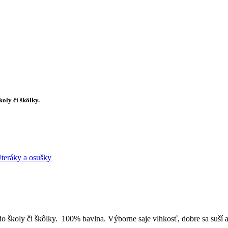
koly či škôlky
.
teráky a osušky
do školy či škôlky. 100% bavlna. Výborne saje vlhkosť, dobre sa suší a