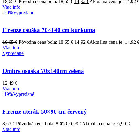
18,65
€
Pôvodná cena bola: 18,65 €.
14,92
€
Aktuálna cena je: 14,92 €
Viac info
-20%
Vypredané
Firenze osuška 70×140 cm kurkuma
18,65
€
Pôvodná cena bola: 18,65 €.
14,92
€
Aktuálna cena je: 14,92 €
Viac info
Vypredané
Ombre osuška 70x140cm zelená
12,49
€
Viac info
-19%
Vypredané
Firenze uterák 50×90 cm červený
8,65
€
Pôvodná cena bola: 8,65 €.
6,99
€
Aktuálna cena je: 6,99 €.
Viac info