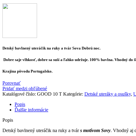
Detský bavlnený uteráčik na ruky a tvár Sova Dobrú noc.
Dobre
saje vlhkosť, dobre sa suší a ľahko udržuje. 100% bavlna. Vhodný do š
Krajina pôvodu Portugalsko.
Porovnať
Pridať medzi obľúbené
Katalógové číslo:
GOOD 10 T
Kategórie:
Detské uteráky a osušky
,
U
Popis
Ďalšie informácie
Popis
Detský bavlnený uteráčik na ruky a tvár
s motívom Sovy
. Vhodný aj 