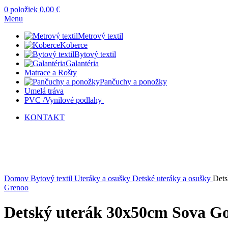
0
položiek
0,00
€
Menu
Metrový textil
Koberce
Bytový textil
Galantéria
Matrace a Rošty
Pančuchy a ponožky
Umelá tráva
PVC /Vynilové podlahy
KONTAKT
Vypredané
Kliknite sem ak chcete zväčšiť
Domov
Bytový textil
Uteráky a osušky
Detské uteráky a osušky
Dets
Grenoo
Detský uterák 30x50cm Sova G