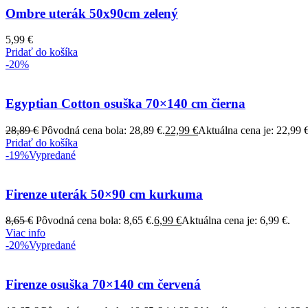
Ombre uterák 50x90cm zelený
5,99
€
Pridať do košíka
-20%
Egyptian Cotton osuška 70×140 cm čierna
28,89
€
Pôvodná cena bola: 28,89 €.
22,99
€
Aktuálna cena je: 22,99 €
Pridať do košíka
-19%
Vypredané
Firenze uterák 50×90 cm kurkuma
8,65
€
Pôvodná cena bola: 8,65 €.
6,99
€
Aktuálna cena je: 6,99 €.
Viac info
-20%
Vypredané
Firenze osuška 70×140 cm červená