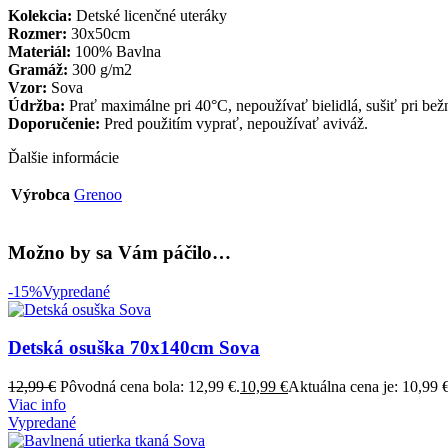
Kolekcia:
Detské licenčné uteráky
Rozmer:
30x50cm
Materiál:
100% Bavlna
Gramáž:
300 g/m2
Vzor:
Sova
Údržba:
Prať maximálne pri 40°C, nepoužívať bielidlá, sušiť pri bežn
Doporučenie:
Pred použitím vyprať, nepoužívať aviváž.
Ďalšie informácie
Výrobca
Grenoo
Možno by sa Vám páčilo…
-15%
Vypredané
Detská osuška 70x140cm Sova
12,99
€
Pôvodná cena bola: 12,99 €.
10,99
€
Aktuálna cena je: 10,99 €
Viac info
Vypredané