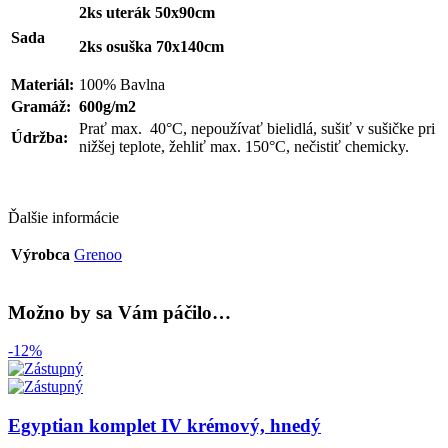
2ks uterák 50x90cm
Sada
2ks osuška 70x140cm
Materiál:
100% Bavlna
Gramáž:
600g/m2
Prať max. 40°C, nepoužívať bielidlá, sušiť v sušičke pri
Údržba:
nižšej teplote, žehliť max. 150°C, nečistiť chemicky.
Ďalšie informácie
Výrobca
Grenoo
Možno by sa Vám páčilo…
-12%
Egyptian komplet IV krémový, hnedý