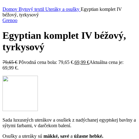
Kliknite sem ak chcete zväčšiť
Domov
Bytový textil
Uteráky a osušky
Egyptian komplet IV
béžový, tyrkysový
Grenoo
Egyptian komplet IV béžový,
tyrkysový
79,65
€
Pôvodná cena bola: 79,65 €.
69,99
€
Aktuálna cena je:
69,99 €.
Sada luxusných uterákov a osušiek z nadýchanej egyptskej bavlny a
sýtymi farbami, v darčekom balení.
Osušky a uteráky sú
mäkké, savé
a
úžasne hebké.