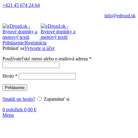
+421 45 674 24 64
info@edrozd.sk
Prihlásenie/Registrácia
Prihlásiť sa
Vytvorte si účet
Používateľské meno alebo e-mailová adresa
*
Heslo
*
Prihlásenie
Stratili ste heslo?
Zapamätať si
0
položiek
0,00
€
Menu
-12%