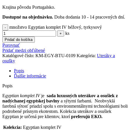
Krajina pôvodu Portugalsko.
Dostupné na objednávku.
Doba dodania 10 - 14 pracovných dní.
množstvo Egyptian komplet IV béžový, tyrkysový
ks
Pridať do košíka
Porovnať
Pridať medzi obľúbené
Katalógové číslo:
KM-EGY-BTU-0109
Kategória:
Uteráky a
osušky
Popis
Ďalšie informácie
Popis
E
gyptian komplet IV
je
sada luxusných uterákov a osušiek z
nadýchanej egyptskej bavlny
a sýtymi farbami. Neobvyklá
farebná sýtosť priadzí spolu s environmentálnymi technológiami boli
podrobené prísnym ekotestom. Kolekcia uterákov a osušiek
Egyptian je určená pre klientov, ktorí
preferujú EKO.
Kolekcia:
Egyptian komplet IV