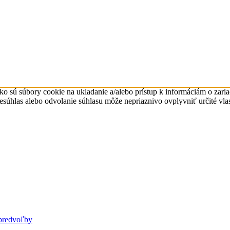
ko sú súbory cookie na ukladanie a/alebo prístup k informáciám o zari
Nesúhlas alebo odvolanie súhlasu môže nepriaznivo ovplyvniť určité vlas
predvoľby