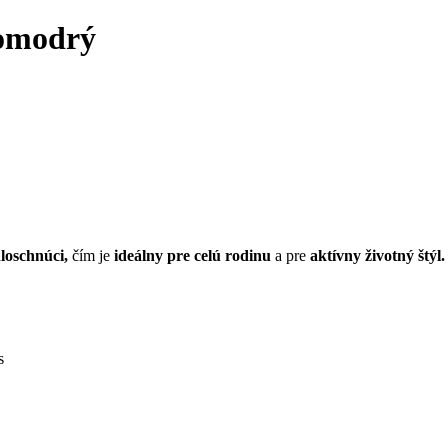
lomodrý
loschnúci,
čím je
ideálny pre celú rodinu
a pre
aktívny životný štýl.
s