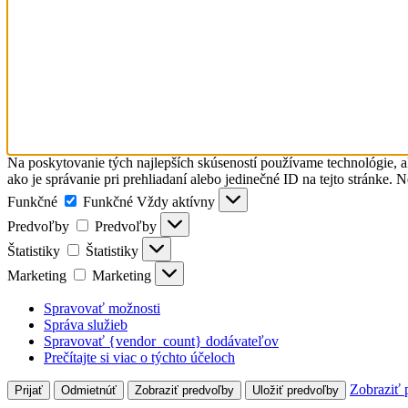
Na poskytovanie tých najlepších skúseností používame technológie, a
ako je správanie pri prehliadaní alebo jedinečné ID na tejto stránke. 
Funkčné
Funkčné
Vždy aktívny
Predvoľby
Predvoľby
Štatistiky
Štatistiky
Marketing
Marketing
Spravovať možnosti
Správa služieb
Spravovať {vendor_count} dodávateľov
Prečítajte si viac o týchto účeloch
Zobraziť 
Prijať
Odmietnúť
Zobraziť predvoľby
Uložiť predvoľby