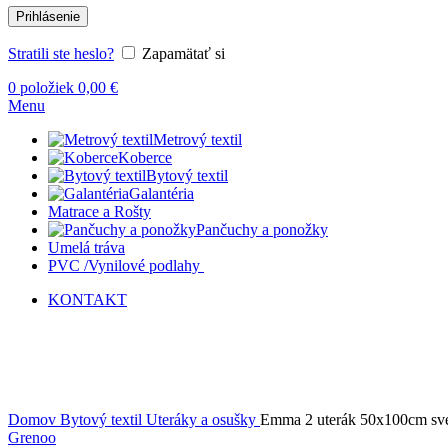
Prihlásenie
Stratili ste heslo?
Zapamätať si
0
položiek
0,00
€
Menu
Metrový textil
Koberce
Bytový textil
Galantéria
Matrace a Rošty
Pančuchy a ponožky
Umelá tráva
PVC /Vynilové podlahy
KONTAKT
-32%
Kliknite sem ak chcete zväčšiť
Domov
Bytový textil
Uteráky a osušky
Emma 2 uterák 50x100cm sv
Grenoo