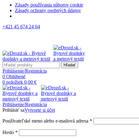
Zásady používania súborov cookie
Zásady ochrany osobných údajov
+421 45 674 24 64
Hľadať
Prihlásenie/Registrácia
0
Oblúbené
0
položiek
0,00
€
Prihlásenie/Registrácia
Prihlásiť sa
Vytvorte si účet
Používateľské meno alebo e-mailová adresa
*
Heslo
*