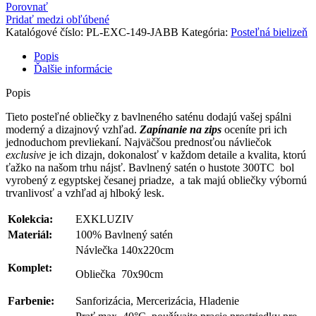
Porovnať
Pridať medzi obľúbené
Katalógové číslo:
PL-EXC-149-JABB
Kategória:
Posteľná bielizeň
Popis
Ďalšie informácie
Popis
Tieto posteľné obliečky z bavlneného saténu dodajú vašej spálni
moderný a dizajnový vzhľad.
Zapínanie na zips
oceníte pri ich
jednoduchom prevliekaní. Najväčšou prednosťou návliečok
exclusive
je ich dizajn, dokonalosť v každom detaile a kvalita, ktorú
ťažko na našom trhu nájsť. Bavlnený satén o hustote 300TC bol
vyrobený z egyptskej česanej priadze, a tak majú obliečky výbornú
trvanlivosť a vzhľad aj hlboký lesk.
Kolekcia:
EXKLUZIV
Materiál:
100% Bavlnený satén
Návlečka 140x220cm
Komplet:
Obliečka 70x90cm
Farbenie:
Sanforizácia, Mercerizácia, Hladenie