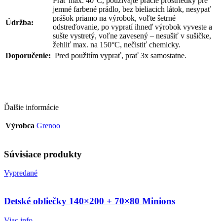
Prať max. 40°C, používajte pracie prostriedky pre
jemné farbené prádlo, bez bieliacich látok, nesypať
prášok priamo na výrobok, voľte šetrné
Údržba:
odstreďovanie, po vypratí ihneď výrobok vyveste a
sušte vystretý, voľne zavesený – nesušiť v sušičke,
žehliť max. na 150°C, nečistiť chemicky.
Doporučenie:
Pred použitím vyprať, prať 3x samostatne.
Ďalšie informácie
Výrobca
Grenoo
Súvisiace produkty
Vypredané
Detské obliečky 140×200 + 70×80 Minions
Viac info