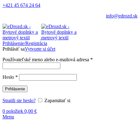
+421 45 674 24 64
info@edrozd.sk
Prihlásenie/Registrácia
Prihlásiť sa
Vytvorte si účet
Používateľské meno alebo e-mailová adresa
*
Heslo
*
Prihlásenie
Stratili ste heslo?
Zapamätať si
0
položiek
0,00
€
Menu
Vypredané