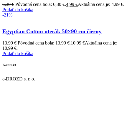
6,30
€
Pôvodná cena bola: 6,30 €.
4,99
€
Aktuálna cena je: 4,99 €.
Pridať do košíka
-21%
Egyptian Cotton uterák 50×90 cm čierny
13,99
€
Pôvodná cena bola: 13,99 €.
10,99
€
Aktuálna cena je:
10,99 €.
Pridať do košíka
Kontakt
e-DROZD s. r. o.
Dolná 43/9
967 01 Kremnica
IČO: 55918077
DIČ: 2122124631
IČ DPH: SK2122124631