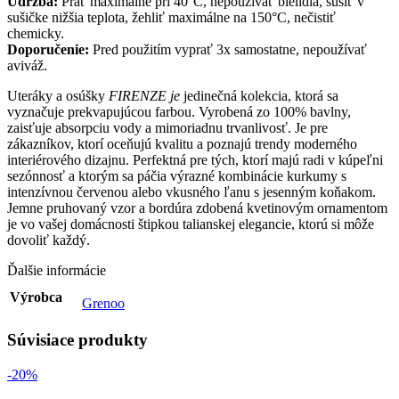
Údržba:
Prať maximálne pri 40°C, nepoužívať bielidlá, sušiť v
sušičke nižšia teplota, žehliť maximálne na 150°C, nečistiť
chemicky.
Doporučenie:
Pred použitím vyprať 3x samostatne, nepoužívať
aviváž.
Uteráky a osúšky
FIRENZE je
jedinečná kolekcia, ktorá sa
vyznačuje prekvapujúcou farbou. Vyrobená zo 100% bavlny,
zaisťuje absorpciu vody a mimoriadnu trvanlivosť. Je pre
zákazníkov, ktorí oceňujú kvalitu a poznajú trendy moderného
interiérového dizajnu. Perfektná pre tých, ktorí majú radi v kúpeľni
sezónnosť a ktorým sa páčia výrazné kombinácie kurkumy s
intenzívnou červenou alebo vkusného ľanu s jesenným koňakom.
Jemne pruhovaný vzor a bordúra zdobená kvetinovým ornamentom
je vo vašej domácnosti štipkou talianskej elegancie, ktorú si môže
dovoliť každý.
Ďalšie informácie
Výrobca
Grenoo
Súvisiace produkty
-20%