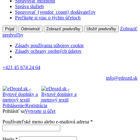
Spravovať možnosti
Správa služieb
Spravovať {vendor_count} dodávateľov
Prečítajte si viac o týchto účeloch
Zobraziť
Prijať
Odmietnúť
Zobraziť predvoľby
Uložiť predvoľby
predvoľby
Zásady používania súborov cookie
Zásady ochrany osobných údajov
+421 45 674 24 64
info@edrozd.sk
Prihlásenie/Registrácia
Prihlásiť sa
Vytvorte si účet
Používateľské meno alebo e-mailová adresa
*
Heslo
*