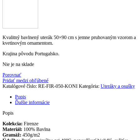
Kvalitný bavlnený uterák 50×90 cm s jemne pruhovaným vzorom a
kvetinovým ornamentom.
Krajina pôvodu Portugalsko.
Nie je na sklade
Porovnať
Pridať medzi obľúbené
Katalógové číslo:
RE-FIR-050-KONI
Kategória:
Uteráky a osušky
Popis
Ďalšie informácie
Popis
Kolekcia:
Firenze
Materiál:
100% Bavlna
Gramáž:
450g/m2