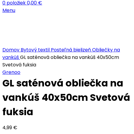
0
položiek
0,00
€
Menu
Kliknite sem ak chcete zväčšiť
Domov
Bytový textil
Posteľná bielizeň
Obliečky na
vankúš
GL saténová obliečka na vankúš 40x50cm
Svetová fuksia
Grenoo
GL saténová obliečka na
vankúš 40x50cm Svetová
fuksia
4,99
€