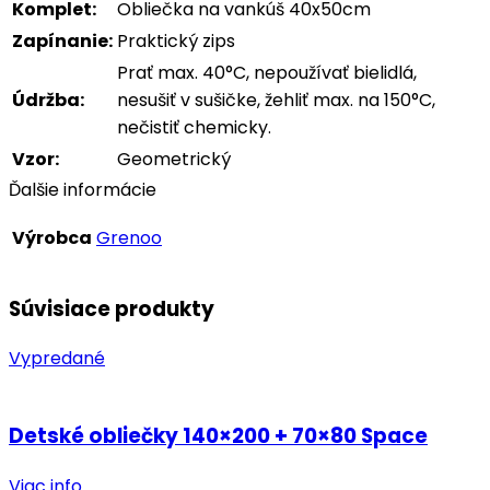
Komplet:
Obliečka na vankúš 40x50cm
Zapínanie:
Praktický zips
Prať max. 40°C, nepoužívať bielidlá,
Údržba:
nesušiť v sušičke, žehliť max. na 150°C,
nečistiť chemicky.
Vzor:
Geometrický
Ďalšie informácie
Výrobca
Grenoo
Súvisiace produkty
Vypredané
Detské obliečky 140×200 + 70×80 Space
Viac info