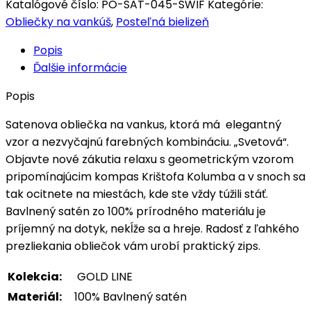
Katalógové číslo:
PO-SAT-045-SWIF
Kategórie:
Obliečky na vankúš
,
Posteľná bielizeň
Popis
Ďalšie informácie
Popis
Satenova obliečka na vankus, ktorá má elegantný
vzor a nezvyčajnú farebných kombináciu. „Svetová“.
Objavte nové zákutia relaxu s geometrickým vzorom
pripomínajúcim kompas Krištofa Kolumba a v snoch sa
tak ocitnete na miestách, kde ste vždy túžili stáť.
Bavlnený satén zo 100% prírodného materiálu je
príjemný na dotyk, nekĺže sa a hreje. Radosť z ľahkého
prezliekania obliečok vám urobí praktický zips.
Kolekcia:
GOLD LINE
Materiál:
100% Bavlnený satén