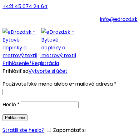
+421 45 674 24 64
info@edrozd.sk
Prihlásenie/Registrácia
Prihlásiť sa
Vytvorte si účet
Používateľské meno alebo e-mailová adresa
*
Heslo
*
Prihlásenie
Stratili ste heslo?
Zapamätať si