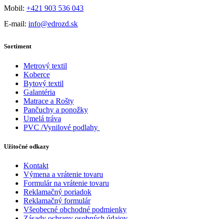
Mobil:
+421 903 536 043
E-mail:
info@edrozd.sk
Sortiment
Metrový textil
Koberce
Bytový textil
Galantéria
Matrace a Rošty
Pančuchy a ponožky
Umelá tráva
PVC /Vynilové podlahy
Užitočné odkazy
Kontakt
Výmena a vrátenie tovaru
Formulár na vrátenie tovaru
Reklamačný poriadok
Reklamačný formulár
Všeobecné obchodné podmienky
Zásady ochrany osobných údajov