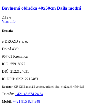
Bavlnená obliečka 40x50cm Daila modrá
2,12
€
Viac info
Kontakt
e-DROZD s. r. o.
Dolná 43/9
967 01 Kremnica
IČO: 55918077
DIČ: 2122124631
IČ DPH: SK2122124631
Register: OR OS Banská Bystrica, oddiel: Sro, vložka č. 47946/S
Telefón:
+421 45 674 24 64
Mobil:
+421 915 827 348