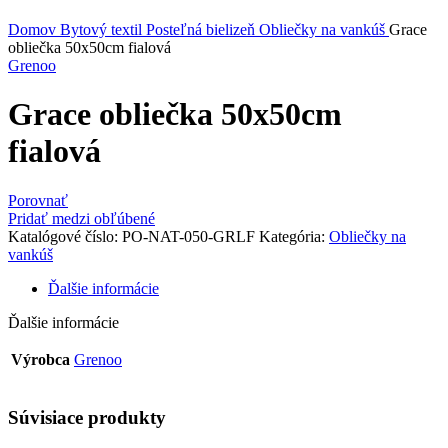
Kliknite sem ak chcete zväčšiť
Domov
Bytový textil
Posteľná bielizeň
Obliečky na vankúš
Grace
obliečka 50x50cm fialová
Grenoo
Grace obliečka 50x50cm
fialová
Porovnať
Pridať medzi obľúbené
Katalógové číslo:
PO-NAT-050-GRLF
Kategória:
Obliečky na
vankúš
Ďalšie informácie
Ďalšie informácie
Výrobca
Grenoo
Súvisiace produkty