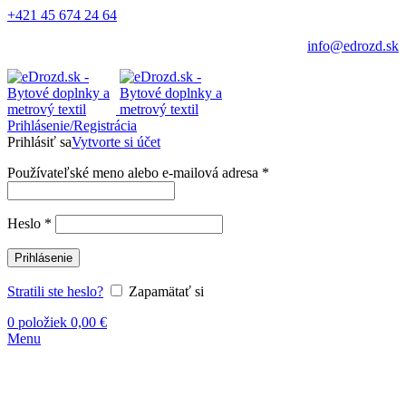
+421 45 674 24 64
info@edrozd.sk
Prihlásenie/Registrácia
Prihlásiť sa
Vytvorte si účet
Používateľské meno alebo e-mailová adresa
*
Heslo
*
Prihlásenie
Stratili ste heslo?
Zapamätať si
0
položiek
0,00
€
Menu
Vypredané