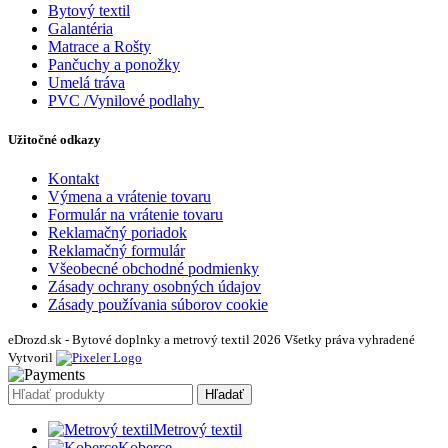
Bytový textil
Galantéria
Matrace a Rošty
Pančuchy a ponožky
Umelá tráva
PVC /Vynilové podlahy
Užitočné odkazy
Kontakt
Výmena a vrátenie tovaru
Formulár na vrátenie tovaru
Reklamačný poriadok
Reklamačný formulár
Všeobecné obchodné podmienky
Zásady ochrany osobných údajov
Zásady používania súborov cookie
eDrozd.sk - Bytové doplnky a metrový textil 2026 Všetky práva vyhradené
Vytvoril
Hľadať
Metrový textil
Koberce