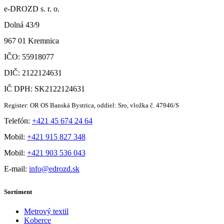
e-DROZD s. r. o.
Dolná 43/9
967 01 Kremnica
IČO: 55918077
DIČ: 2122124631
IČ DPH: SK2122124631
Register: OR OS Banská Bystrica, oddiel: Sro, vložka č. 47946/S
Telefón:
+421 45 674 24 64
Mobil:
+421 915 827 348
Mobil:
+421 903 536 043
E-mail:
info@edrozd.sk
Sortiment
Metrový textil
Koberce