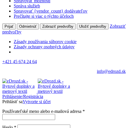
Spravovať možnosti
Správa služieb
Spravovať {vendor_count} dodávateľov
Prečítajte si viac o týchto účeloch
Zobraziť
Prijať
Odmietnúť
Zobraziť predvoľby
Uložiť predvoľby
predvoľby
Zásady používania súborov cookie
Zásady ochrany osobných údajov
+421 45 674 24 64
info@edrozd.sk
Prihlásenie/Registrácia
Prihlásiť sa
Vytvorte si účet
Používateľské meno alebo e-mailová adresa
*
Heslo
*