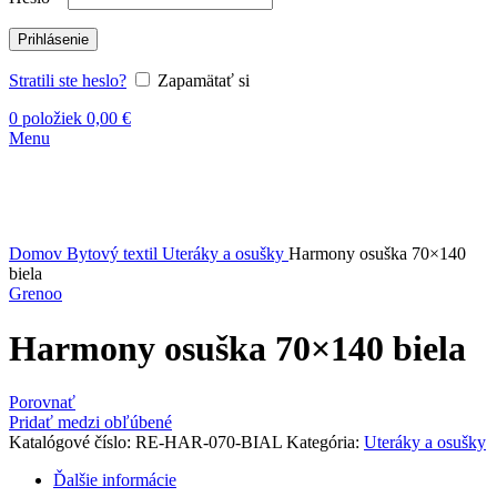
Prihlásenie
Stratili ste heslo?
Zapamätať si
0
položiek
0,00
€
Menu
Vypredané
Kliknite sem ak chcete zväčšiť
Domov
Bytový textil
Uteráky a osušky
Harmony osuška 70×140
biela
Grenoo
Harmony osuška 70×140 biela
Porovnať
Pridať medzi obľúbené
Katalógové číslo:
RE-HAR-070-BIAL
Kategória:
Uteráky a osušky
Ďalšie informácie