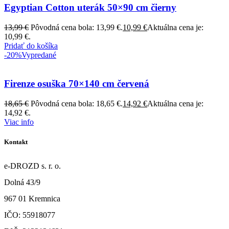
Egyptian Cotton uterák 50×90 cm čierny
13,99
€
Pôvodná cena bola: 13,99 €.
10,99
€
Aktuálna cena je:
10,99 €.
Pridať do košíka
-20%
Vypredané
Firenze osuška 70×140 cm červená
18,65
€
Pôvodná cena bola: 18,65 €.
14,92
€
Aktuálna cena je:
14,92 €.
Viac info
Kontakt
e-DROZD s. r. o.
Dolná 43/9
967 01 Kremnica
IČO: 55918077