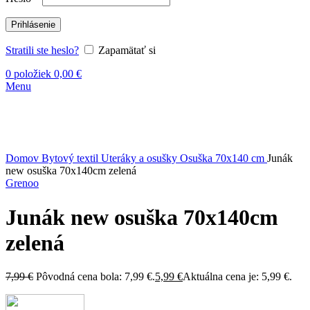
Prihlásenie
Stratili ste heslo?
Zapamätať si
0
položiek
0,00
€
Menu
-25%
Kliknite sem ak chcete zväčšiť
Domov
Bytový textil
Uteráky a osušky
Osuška 70x140 cm
Junák
new osuška 70x140cm zelená
Grenoo
Junák new osuška 70x140cm
zelená
7,99
€
Pôvodná cena bola: 7,99 €.
5,99
€
Aktuálna cena je: 5,99 €.