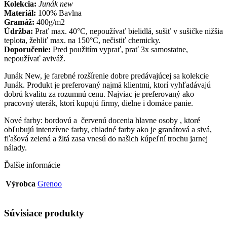
Kolekcia:
Junák new
Materiál:
100% Bavlna
Gramáž:
400g/m2
Údržba:
Prať max. 40°C, nepoužívať bielidlá, sušiť v sušičke nižšia
teplota, žehliť max. na 150°C, nečistiť chemicky.
Doporučenie:
Pred použitím vyprať, prať 3x samostatne,
nepoužívať aviváž.
Junák New, je farebné rozšírenie dobre predávajúcej sa kolekcie
Junák. Produkt je preferovaný najmä klientmi, ktorí vyhľadávajú
dobrú kvalitu za rozumnú cenu. Najviac je preferovaný ako
pracovný uterák, ktorí kupujú firmy, dielne i domáce panie.
Nové farby: bordovú a červenú docenia hlavne osoby , ktoré
obľubujú intenzívne farby, chladné farby ako je granátová a sivá,
fľašová zelená a žltá zasa vnesú do našich kúpeľní trochu jarnej
nálady.
Ďalšie informácie
Výrobca
Grenoo
Súvisiace produkty