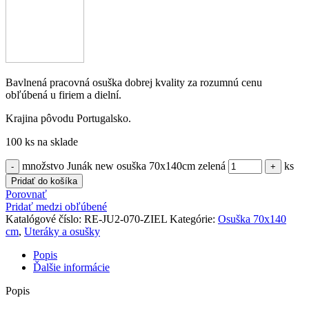
Bavlnená pracovná osuška dobrej kvality za rozumnú cenu
obľúbená u firiem a dielní.
Krajina pôvodu Portugalsko.
100 ks na sklade
množstvo Junák new osuška 70x140cm zelená
ks
Pridať do košíka
Porovnať
Pridať medzi obľúbené
Katalógové číslo:
RE-JU2-070-ZIEL
Kategórie:
Osuška 70x140
cm
,
Uteráky a osušky
Popis
Ďalšie informácie
Popis