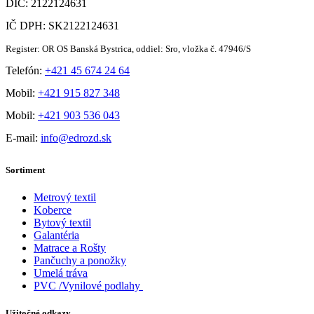
DIČ: 2122124631
IČ DPH: SK2122124631
Register: OR OS Banská Bystrica, oddiel: Sro, vložka č. 47946/S
Telefón:
+421 45 674 24 64
Mobil:
+421 915 827 348
Mobil:
+421 903 536 043
E-mail:
info@edrozd.sk
Sortiment
Metrový textil
Koberce
Bytový textil
Galantéria
Matrace a Rošty
Pančuchy a ponožky
Umelá tráva
PVC /Vynilové podlahy
Užitočné odkazy