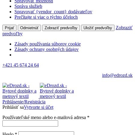
Spravovať možnosti
Správa služieb
Spravovať {vendor_count} dodávateľov
Prečítajte si viac o týchto účeloch
Zobraziť
Prijať
Odmietnúť
Zobraziť predvoľby
Uložiť predvoľby
predvoľby
Zásady používania súborov cookie
Zásady ochrany osobných údajov
+421 45 674 24 64
info@edrozd.sk
Prihlásenie/Registrácia
Prihlásiť sa
Vytvorte si účet
Používateľské meno alebo e-mailová adresa
*
Heslo
*