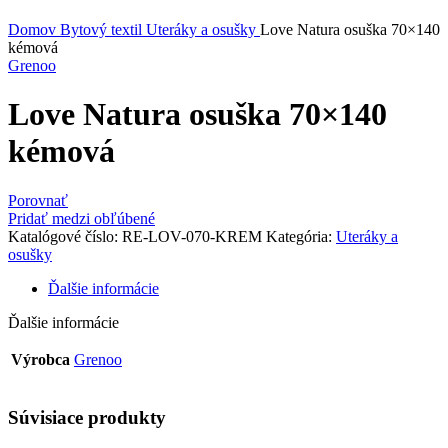
Kliknite sem ak chcete zväčšiť
Domov
Bytový textil
Uteráky a osušky
Love Natura osuška 70×140
kémová
Grenoo
Love Natura osuška 70×140
kémová
Porovnať
Pridať medzi obľúbené
Katalógové číslo:
RE-LOV-070-KREM
Kategória:
Uteráky a
osušky
Ďalšie informácie
Ďalšie informácie
Výrobca
Grenoo
Súvisiace produkty