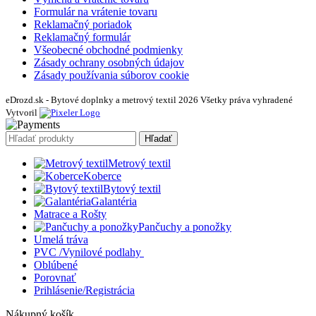
Formulár na vrátenie tovaru
Reklamačný poriadok
Reklamačný formulár
Všeobecné obchodné podmienky
Zásady ochrany osobných údajov
Zásady používania súborov cookie
eDrozd.sk - Bytové doplnky a metrový textil 2026 Všetky práva vyhradené
Vytvoril
Hľadať
Metrový textil
Koberce
Bytový textil
Galantéria
Matrace a Rošty
Pančuchy a ponožky
Umelá tráva
PVC /Vynilové podlahy
Oblúbené
Porovnať
Prihlásenie/Registrácia
Nákupný košík