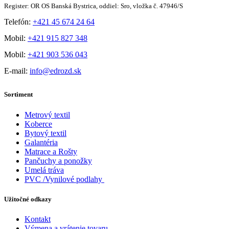
Register: OR OS Banská Bystrica, oddiel: Sro, vložka č. 47946/S
Telefón:
+421 45 674 24 64
Mobil:
+421 915 827 348
Mobil:
+421 903 536 043
E-mail:
info@edrozd.sk
Sortiment
Metrový textil
Koberce
Bytový textil
Galantéria
Matrace a Rošty
Pančuchy a ponožky
Umelá tráva
PVC /Vynilové podlahy
Užitočné odkazy
Kontakt
Výmena a vrátenie tovaru