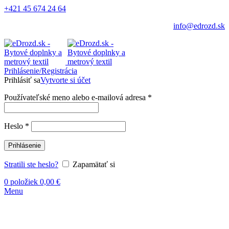
+421 45 674 24 64
info@edrozd.sk
Prihlásenie/Registrácia
Prihlásiť sa
Vytvorte si účet
Používateľské meno alebo e-mailová adresa
*
Heslo
*
Prihlásenie
Stratili ste heslo?
Zapamätať si
0
položiek
0,00
€
Menu
Vypredané