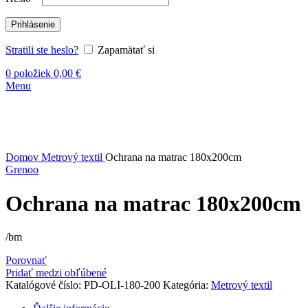
Prihlásenie
Stratili ste heslo?
Zapamätať si
0
položiek
0,00
€
Menu
Vypredané
Kliknite sem ak chcete zväčšiť
Domov
Metrový textil
Ochrana na matrac 180x200cm
Grenoo
Ochrana na matrac 180x200cm
/bm
Porovnať
Pridať medzi obľúbené
Katalógové číslo:
PD-OLI-180-200
Kategória:
Metrový textil