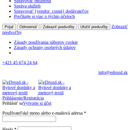
Spravovať možnosti
Správa služieb
Spravovať {vendor_count} dodávateľov
Prečítajte si viac o týchto účeloch
Zobraziť
Prijať
Odmietnúť
Zobraziť predvoľby
Uložiť predvoľby
predvoľby
Zásady používania súborov cookie
Zásady ochrany osobných údajov
+421 45 674 24 64
info@edrozd.sk
Prihlásenie/Registrácia
Prihlásiť sa
Vytvorte si účet
Používateľské meno alebo e-mailová adresa
*
Heslo
*