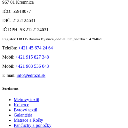
967 01 Kremnica
IČO: 55918077
DIČ: 2122124631
IČ DPH: SK2122124631
Register: OR OS Banská Bystrica, oddiel: Sro, vložka č. 47946/S
Telefón:
+421 45 674 24 64
Mobil:
+421 915 827 348
Mobil:
+421 903 536 043
E-mail:
info@edrozd.sk
Sortiment
Metrový textil
Koberce
Bytový textil
Galantéria
Matrace a Rošty
Pančuchy a ponožky