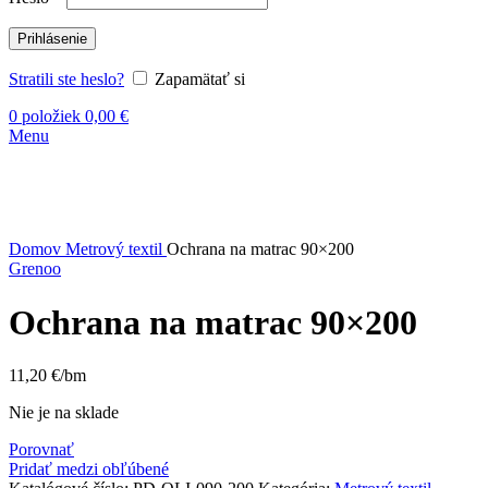
Prihlásenie
Stratili ste heslo?
Zapamätať si
0
položiek
0,00
€
Menu
Vypredané
Kliknite sem ak chcete zväčšiť
Domov
Metrový textil
Ochrana na matrac 90×200
Grenoo
Ochrana na matrac 90×200
11,20
€
/bm
Nie je na sklade
Porovnať
Pridať medzi obľúbené