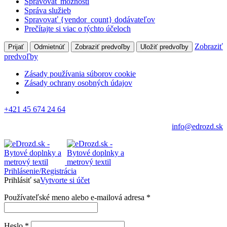
Spravovať možnosti
Správa služieb
Spravovať {vendor_count} dodávateľov
Prečítajte si viac o týchto účeloch
Zobraziť
Prijať
Odmietnúť
Zobraziť predvoľby
Uložiť predvoľby
predvoľby
Zásady používania súborov cookie
Zásady ochrany osobných údajov
+421 45 674 24 64
info@edrozd.sk
Prihlásenie/Registrácia
Prihlásiť sa
Vytvorte si účet
Používateľské meno alebo e-mailová adresa
*
Heslo
*