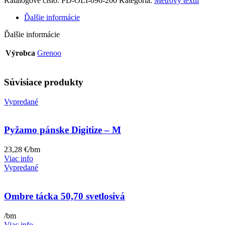
Katalógové číslo:
PD-OLI-090-200
Kategória:
Metrový textil
Ďalšie informácie
Ďalšie informácie
Výrobca
Grenoo
Súvisiace produkty
Vypredané
Pyžamo pánske Digitize – M
23,28
€
/bm
Viac info
Vypredané
Ombre tácka 50,70 svetlosivá
/bm
Viac info