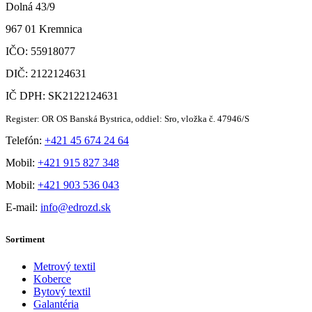
Dolná 43/9
967 01 Kremnica
IČO: 55918077
DIČ: 2122124631
IČ DPH: SK2122124631
Register: OR OS Banská Bystrica, oddiel: Sro, vložka č. 47946/S
Telefón:
+421 45 674 24 64
Mobil:
+421 915 827 348
Mobil:
+421 903 536 043
E-mail:
info@edrozd.sk
Sortiment
Metrový textil
Koberce
Bytový textil
Galantéria