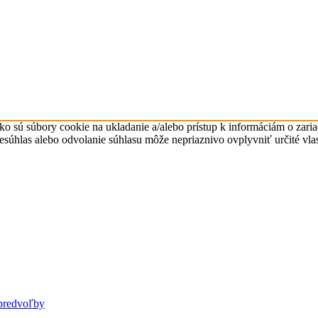
ko sú súbory cookie na ukladanie a/alebo prístup k informáciám o zari
Nesúhlas alebo odvolanie súhlasu môže nepriaznivo ovplyvniť určité vlas
predvoľby