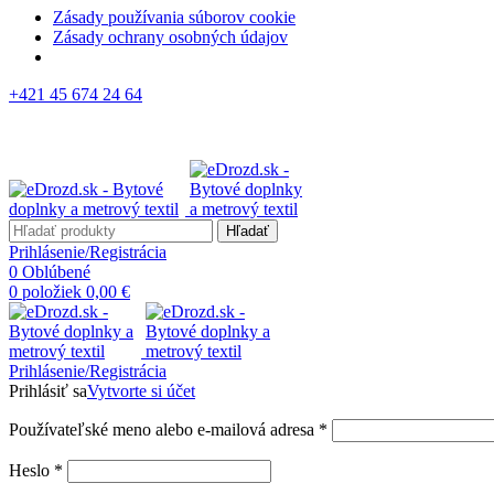
Zásady používania súborov cookie
Zásady ochrany osobných údajov
+421 45 674 24 64
Hľadať
Prihlásenie/Registrácia
0
Oblúbené
0
položiek
0,00
€
Prihlásenie/Registrácia
Prihlásiť sa
Vytvorte si účet
Používateľské meno alebo e-mailová adresa
*
Heslo
*