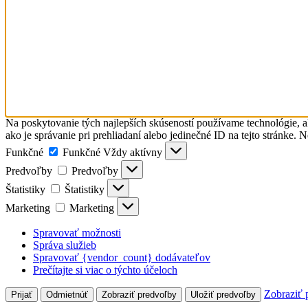
Na poskytovanie tých najlepších skúseností používame technológie, a
ako je správanie pri prehliadaní alebo jedinečné ID na tejto stránke. 
Funkčné
Funkčné
Vždy aktívny
Predvoľby
Predvoľby
Štatistiky
Štatistiky
Marketing
Marketing
Spravovať možnosti
Správa služieb
Spravovať {vendor_count} dodávateľov
Prečítajte si viac o týchto účeloch
Zobraziť 
Prijať
Odmietnúť
Zobraziť predvoľby
Uložiť predvoľby