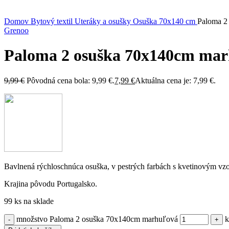
Domov
Bytový textil
Uteráky a osušky
Osuška 70x140 cm
Paloma 2
Grenoo
Paloma 2 osuška 70x140cm ma
9,99
€
Pôvodná cena bola: 9,99 €.
7,99
€
Aktuálna cena je: 7,99 €.
Bavlnená rýchloschnúca osuška, v pestrých farbách s kvetinovým vz
Krajina pôvodu Portugalsko.
99 ks na sklade
množstvo Paloma 2 osuška 70x140cm marhuľová
k