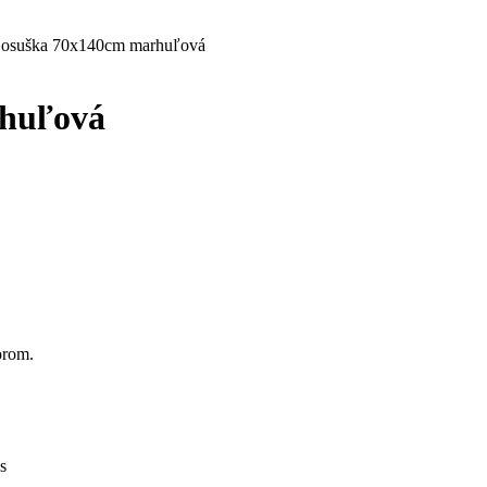
 osuška 70x140cm marhuľová
rhuľová
orom.
s