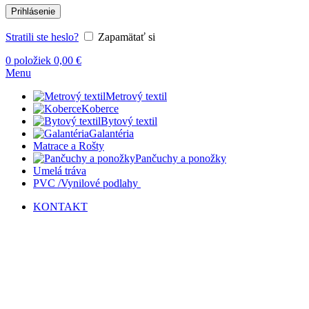
Prihlásenie
Stratili ste heslo?
Zapamätať si
0
položiek
0,00
€
Menu
Metrový textil
Koberce
Bytový textil
Galantéria
Matrace a Rošty
Pančuchy a ponožky
Umelá tráva
PVC /Vynilové podlahy
KONTAKT
-20%
Kliknite sem ak chcete zväčšiť