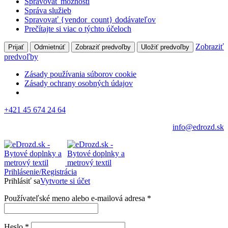
Spravovať možnosti
Správa služieb
Spravovať {vendor_count} dodávateľov
Prečítajte si viac o týchto účeloch
Zobraziť
Prijať
Odmietnúť
Zobraziť predvoľby
Uložiť predvoľby
predvoľby
Zásady používania súborov cookie
Zásady ochrany osobných údajov
+421 45 674 24 64
info@edrozd.sk
Prihlásenie/Registrácia
Prihlásiť sa
Vytvorte si účet
Používateľské meno alebo e-mailová adresa
*
Heslo
*