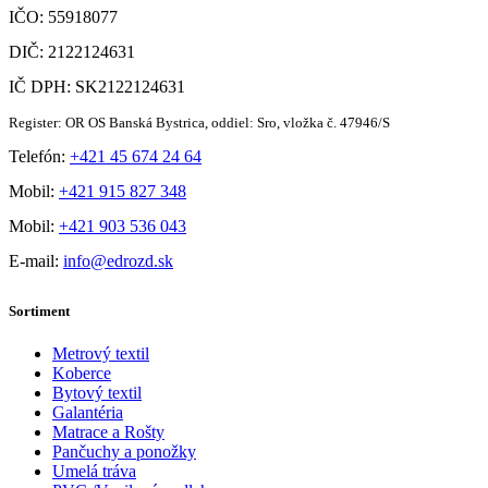
IČO: 55918077
DIČ: 2122124631
IČ DPH: SK2122124631
Register: OR OS Banská Bystrica, oddiel: Sro, vložka č. 47946/S
Telefón:
+421 45 674 24 64
Mobil:
+421 915 827 348
Mobil:
+421 903 536 043
E-mail:
info@edrozd.sk
Sortiment
Metrový textil
Koberce
Bytový textil
Galantéria
Matrace a Rošty
Pančuchy a ponožky
Umelá tráva