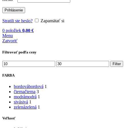
Prihlásenie
Stratili ste heslo?
Zapamätať si
0
položiek
0,00
€
Menu
Zatvoriť
Filtrovať podľa ceny
Minimálna cena
Maximálna cena
Filter
FARBA
bordová
bordová
1
čierna
čierna
3
modrá
modrá
1
sivá
sivá
1
zelená
zelená
1
Veľkosť