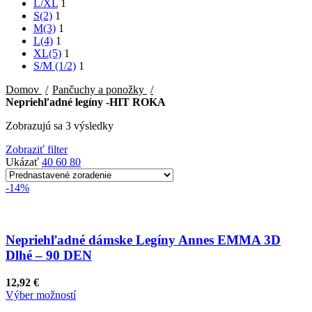
L/XL
1
S(2)
1
M(3)
1
L(4)
1
XL(5)
1
S/M (1/2)
1
Domov
Pančuchy a ponožky
Nepriehľadné legíny -HIT ROKA
Zobrazujú sa 3 výsledky
Zobraziť filter
Ukázať
40
60
80
-14%
Nepriehľadné dámske Legíny Annes EMMA 3D
Dlhé – 90 DEN
12,92
€
Výber možností