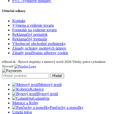
PVC /Vynilové podlahy
Užitočné odkazy
Kontakt
Výmena a vrátenie tovaru
Formulár na vrátenie tovaru
Reklamačný poriadok
Reklamačný formulár
Všeobecné obchodné podmienky
Zásady ochrany osobných údajov
Zásady používania súborov cookie
eDrozd.sk - Bytové doplnky a metrový textil 2026 Všetky práva vyhradené
Vytvoril
Hľadať
Metrový textil
Koberce
Bytový textil
Galantéria
Matrace a Rošty
Pančuchy a ponožky
Umelá tráva