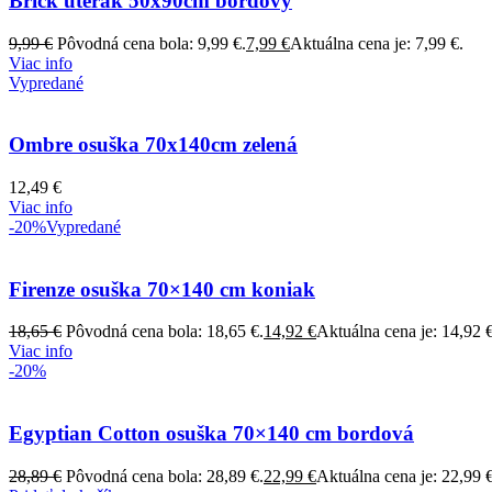
Brick uterák 50x90cm bordový
9,99
€
Pôvodná cena bola: 9,99 €.
7,99
€
Aktuálna cena je: 7,99 €.
Viac info
Vypredané
Ombre osuška 70x140cm zelená
12,49
€
Viac info
-20%
Vypredané
Firenze osuška 70×140 cm koniak
18,65
€
Pôvodná cena bola: 18,65 €.
14,92
€
Aktuálna cena je: 14,92 €
Viac info
-20%
Egyptian Cotton osuška 70×140 cm bordová
28,89
€
Pôvodná cena bola: 28,89 €.
22,99
€
Aktuálna cena je: 22,99 €