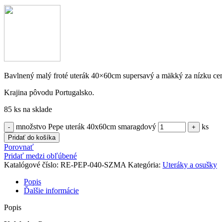
Bavlnený malý froté uterák 40×60cm supersavý a mäkký za nízku ce
Krajina pôvodu Portugalsko.
85 ks na sklade
množstvo Pepe uterák 40x60cm smaragdový
ks
Pridať do košíka
Porovnať
Pridať medzi obľúbené
Katalógové číslo:
RE-PEP-040-SZMA
Kategória:
Uteráky a osušky
Popis
Ďalšie informácie
Popis