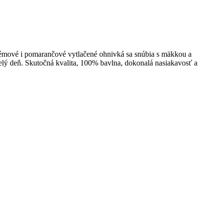
krémové i pomarančové vytlačené ohnivká sa snúbia s mäkkou a
o celý deň. Skutočná kvalita, 100% bavlna, dokonalá nasiakavosť a