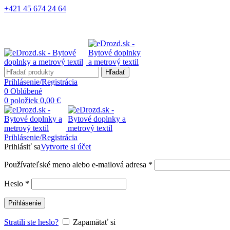
+421 45 674 24 64
Hľadať
Prihlásenie/Registrácia
0
Oblúbené
0
položiek
0,00
€
Prihlásenie/Registrácia
Prihlásiť sa
Vytvorte si účet
Používateľské meno alebo e-mailová adresa
*
Heslo
*
Prihlásenie
Stratili ste heslo?
Zapamätať si