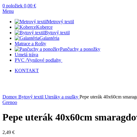
0
položiek
0,00
€
Menu
Metrový textil
Koberce
Bytový textil
Galantéria
Matrace a Rošty
Pančuchy a ponožky
Umelá tráva
PVC /Vynilové podlahy
KONTAKT
Kliknite sem ak chcete zväčšiť
Domov
Bytový textil
Uteráky a osušky
Pepe uterák 40x60cm smara
Grenoo
Pepe uterák 40x60cm smaragdo
2,49
€