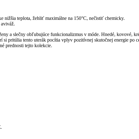
e nižšia teplota, žehliť maximálne na 150°C, nečistiť chemicky.
 aviváž.
ké ženy a slečny obľubujúce funkcionalizmus v móde. Hnedé, kovové, 
í si pritúlia tento uterák pocítia vplyv pozitívnej skutočnej energie p
é prednosti tejto kolekcie.
.