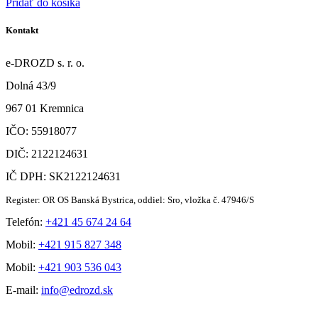
Pridať do košíka
Kontakt
e-DROZD s. r. o.
Dolná 43/9
967 01 Kremnica
IČO: 55918077
DIČ: 2122124631
IČ DPH: SK2122124631
Register: OR OS Banská Bystrica, oddiel: Sro, vložka č. 47946/S
Telefón:
+421 45 674 24 64
Mobil:
+421 915 827 348
Mobil:
+421 903 536 043
E-mail:
info@edrozd.sk