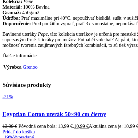
Kolekcia:
Pepe
Materiál:
100% Bavlna
Gramáž:
450g/m2
Údržba:
Prať maximálne pri 40°C, nepoužívať bielidlá, sušiť v sušičk
Doporučenie:
Pred použitím vyprať, prať 3x samostatne, nepoužívať
Bavlnené uteráky
Pepe
, táto kolekcia uterákov je určená pre mests
supersavým froté. Uteráky pre mužov. Futbal či volejbal? Aj páni, ktor
možnosť tvorenia zaujímavých farebných kombinácii, to sú tiež výrazn
Ďalšie informácie
Výrobca
Grenoo
Súvisiace produkty
-21%
Egyptian Cotton uterák 50×90 cm čierny
13,99
€
Pôvodná cena bola: 13,99 €.
10,99
€
Aktuálna cena je: 10,99 €
Pridať do košíka
-19%
Vypredané