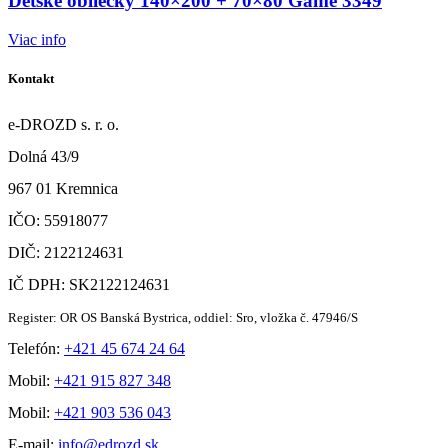
Detské obliečky 140×200 + 70×80 Game 3349
Viac info
Kontakt
e-DROZD s. r. o.
Dolná 43/9
967 01 Kremnica
IČO: 55918077
DIČ: 2122124631
IČ DPH: SK2122124631
Register: OR OS Banská Bystrica, oddiel: Sro, vložka č. 47946/S
Telefón:
+421 45 674 24 64
Mobil:
+421 915 827 348
Mobil:
+421 903 536 043
E-mail:
info@edrozd.sk