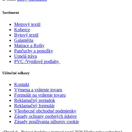
Sortiment
Metrový textil
Koberce
Bytový textil
Galantéria
Matrace a Rošty
Pančuchy a ponožky
Umelá tráva
PVC /Vynilové podlahy
Užitočné odkazy
Kontakt
Výmena a vrátenie tovaru
Formulár na vrátenie tovaru
Reklamačný poriadok
Reklamačný formulár
Všeobecné obchodné podmienky
Zásady ochrany osobných údajov
Zásady používania súborov cookie
eDrozd.sk - Bytové doplnky a metrový textil 2026 Všetky práva vyhradené