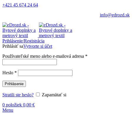
+421 45 674 24 64
info@edrozd.sk
Prihlásenie/Registrácia
Prihlásiť sa
Vytvorte si účet
Používateľské meno alebo e-mailová adresa
*
Heslo
*
Prihlásenie
Stratili ste heslo?
Zapamätať si
0
položiek
0,00
€
Menu
Vypredané