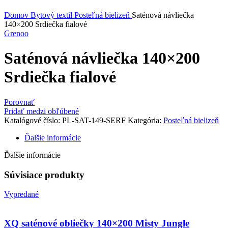
Kliknite sem ak chcete zväčšiť
Domov
Bytový textil
Posteľná bielizeň
Saténová návliečka
140×200 Srdiečka fialové
Grenoo
Saténová návliečka 140×200
Srdiečka fialové
Porovnať
Pridať medzi obľúbené
Katalógové číslo:
PL-SAT-149-SERF
Kategória:
Posteľná bielizeň
Ďalšie informácie
Ďalšie informácie
Súvisiace produkty
Vypredané
XQ saténové obliečky 140×200 Misty Jungle