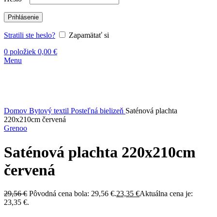
Prihlásenie
Stratili ste heslo?
Zapamätať si
0
položiek
0,00
€
Menu
-21%
Vypredané
Kliknite sem ak chcete zväčšiť
Domov
Bytový textil
Posteľná bielizeň
Saténová plachta
220x210cm červená
Grenoo
Saténová plachta 220x210cm
červená
29,56
€
Pôvodná cena bola: 29,56 €.
23,35
€
Aktuálna cena je:
23,35 €.