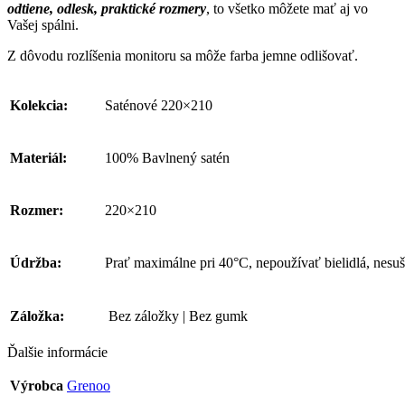
odtiene, odlesk, praktické rozmery
, to všetko môžete mať aj vo
Vašej spálni.
Z dôvodu rozlíšenia monitoru sa môže farba jemne odlišovať.
Kolekcia:
Saténové 220×210
Materiál:
100% Bavlnený satén
Rozmer:
220×210
Údržba:
Prať maximálne pri 40°C, nepoužívať bielidlá, nesuš
Záložka:
Bez záložky | Bez gumk
Ďalšie informácie
Výrobca
Grenoo