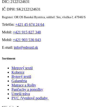
DIČ: 2122124631
IČ DPH: SK2122124631
Register: OR OS Banská Bystrica, oddiel: Sro, vložka č. 47946/S
Telefón:
+421 45 674 24 64
Mobil:
+421 915 827 348
Mobil:
+421 903 536 043
E-mail:
info@edrozd.sk
Sortiment
Metrový textil
Koberce
Bytový textil
Galantéria
Matrace a Rošty
Pančuchy a ponožky
Umelá tráva
PVC /Vynilové podlahy