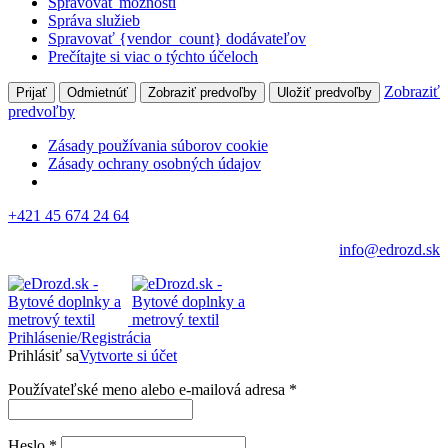
Spravovať možnosti
Správa služieb
Spravovať {vendor_count} dodávateľov
Prečítajte si viac o týchto účeloch
Zobraziť
Prijať
Odmietnúť
Zobraziť predvoľby
Uložiť predvoľby
predvoľby
Zásady používania súborov cookie
Zásady ochrany osobných údajov
+421 45 674 24 64
info@edrozd.sk
Prihlásenie/Registrácia
Prihlásiť sa
Vytvorte si účet
Používateľské meno alebo e-mailová adresa
*
Heslo
*