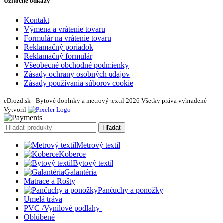
Užitočné odkazy
Kontakt
Výmena a vrátenie tovaru
Formulár na vrátenie tovaru
Reklamačný poriadok
Reklamačný formulár
Všeobecné obchodné podmienky
Zásady ochrany osobných údajov
Zásady používania súborov cookie
eDrozd.sk - Bytové doplnky a metrový textil 2026 Všetky práva vyhradené
Vytvoril
Hľadať
Metrový textil
Koberce
Bytový textil
Galantéria
Matrace a Rošty
Pančuchy a ponožky
Umelá tráva
PVC /Vynilové podlahy
Oblúbené