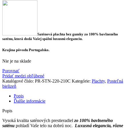
Saténová plachta bez gumky zo 100%
bavlneného
saténu, ktorá dodá Vašej spálni luxusnú eleganciu.
Krajina pôvodu Portugalsko.
Nie je na sklade
Porovnať
Pridať medzi obľúbené
Katalógové číslo:
PR-STN-220-210C
Kategórie:
Plachty
,
Posteľná
bielizeň
Popis
Ďalšie informácie
Popis
Vysoká kvalita saténových prestieradiel
zo 100% bavlneného
saténu
pohladí Vaše telo na dobrú noc.
Luxusná elegancia, rôzne