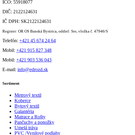
IČO: 55918077
DIČ: 2122124631
IČ DPH: SK2122124631
Register: OR OS Banská Bystrica, oddiel: Sro, vložka č. 47946/S
Telefón:
+421 45 674 24 64
Mobil:
+421 915 827 348
Mobil:
+421 903 536 043
E-mail:
info@edrozd.sk
Sortiment
Metrový textil
Koberce
Bytový textil
Galantéria
Matrace a Rošty
Pančuchy a ponožky
Umelá tráva
PVC /Vynilové podlahy