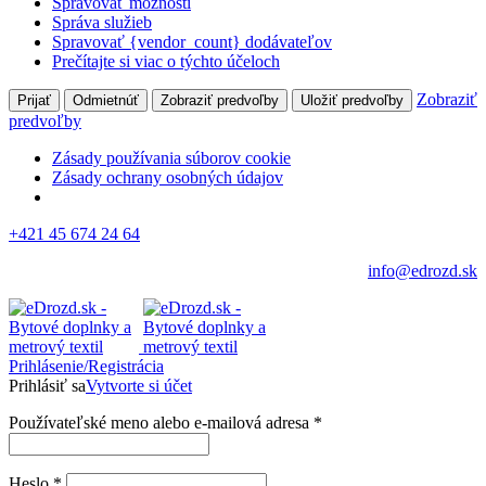
Spravovať možnosti
Správa služieb
Spravovať {vendor_count} dodávateľov
Prečítajte si viac o týchto účeloch
Zobraziť
Prijať
Odmietnúť
Zobraziť predvoľby
Uložiť predvoľby
predvoľby
Zásady používania súborov cookie
Zásady ochrany osobných údajov
+421 45 674 24 64
info@edrozd.sk
Prihlásenie/Registrácia
Prihlásiť sa
Vytvorte si účet
Používateľské meno alebo e-mailová adresa
*
Heslo
*