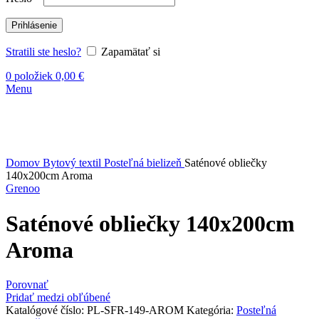
Prihlásenie
Stratili ste heslo?
Zapamätať si
0
položiek
0,00
€
Menu
Vypredané
Kliknite sem ak chcete zväčšiť
Domov
Bytový textil
Posteľná bielizeň
Saténové obliečky
140x200cm Aroma
Grenoo
Saténové obliečky 140x200cm
Aroma
Porovnať
Pridať medzi obľúbené
Katalógové číslo:
PL-SFR-149-AROM
Kategória:
Posteľná