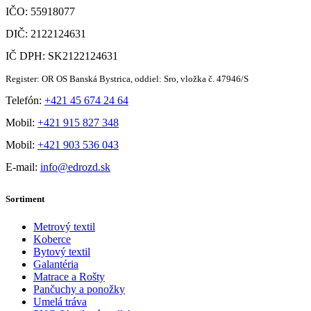
IČO: 55918077
DIČ: 2122124631
IČ DPH: SK2122124631
Register: OR OS Banská Bystrica, oddiel: Sro, vložka č. 47946/S
Telefón:
+421 45 674 24 64
Mobil:
+421 915 827 348
Mobil:
+421 903 536 043
E-mail:
info@edrozd.sk
Sortiment
Metrový textil
Koberce
Bytový textil
Galantéria
Matrace a Rošty
Pančuchy a ponožky
Umelá tráva