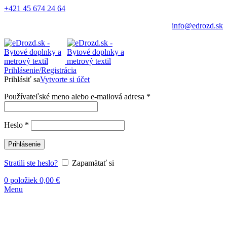
+421 45 674 24 64
info@edrozd.sk
Prihlásenie/Registrácia
Prihlásiť sa
Vytvorte si účet
Používateľské meno alebo e-mailová adresa
*
Heslo
*
Prihlásenie
Stratili ste heslo?
Zapamätať si
0
položiek
0,00
€
-12%
Menu
Kliknite sem ak chcete zväčšiť