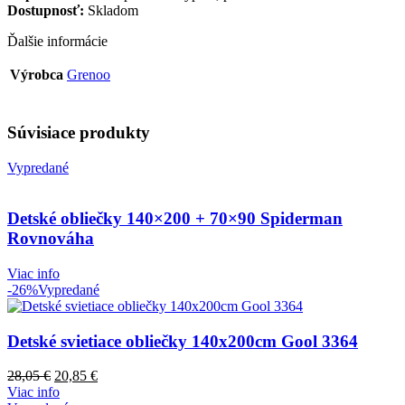
Dostupnosť:
Skladom
Ďalšie informácie
Výrobca
Grenoo
Súvisiace produkty
Vypredané
Detské obliečky 140×200 + 70×90 Spiderman
Rovnováha
Viac info
-26%
Vypredané
Detské svietiace obliečky 140x200cm Gool 3364
28,05
€
20,85
€
Viac info