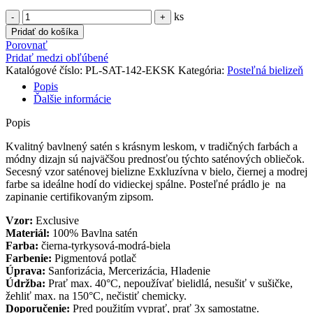
ks
Pridať do košíka
Porovnať
Pridať medzi obľúbené
Katalógové číslo:
PL-SAT-142-EKSK
Kategória:
Posteľná bielizeň
Popis
Ďalšie informácie
Popis
Kvalitný bavlnený satén s krásnym leskom, v tradičných farbách a
módny dizajn sú najväčšou prednosťou týchto saténových obliečok.
Secesný vzor saténovej bielizne Exkluzívna v bielo, čiernej a modrej
farbe sa ideálne hodí do vidieckej spálne. Posteľné prádlo je na
zapinanie certifikovaným zipsom.
Vzor:
Exclusive
Materiál:
100% Bavlna satén
Farba:
čierna-tyrkysová-modrá-biela
Farbenie:
Pigmentová potlač
Úprava:
Sanforizácia, Mercerizácia, Hladenie
Údržba:
Prať max. 40°C, nepoužívať bielidlá, nesušiť v sušičke,
žehliť max. na 150°C, nečistiť chemicky.
Doporučenie:
Pred použitím vyprať, prať 3x samostatne.