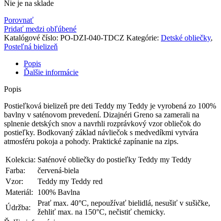
Nie je na sklade
Porovnať
Pridať medzi obľúbené
Katalógové číslo:
PO-DZI-040-TDCZ
Kategórie:
Detské obliečky
,
Posteľná bielizeň
Popis
Ďalšie informácie
Popis
Postieľková bielizeň pre deti Teddy my Teddy je vyrobená zo 100%
bavlny v saténovom prevedení. Dizajnéri Greno sa zamerali na
splnenie detských snov a navrhli rozprávkový vzor obliečok do
postieľky. Bodkovaný základ návliečok s medvedíkmi vytvára
atmosféru pokoja a pohody. Praktické zapínanie na zips.
Kolekcia:
Saténové obliečky do postieľky Teddy my Teddy
Farba:
červená-biela
Vzor:
Teddy my Teddy red
Materiál:
100% Bavlna
Prať max. 40°C, nepoužívať bielidlá, nesušiť v sušičke,
Údržba:
žehliť max. na 150°C, nečistiť chemicky.