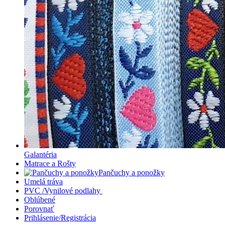
Galantéria
Matrace a Rošty
Pančuchy a ponožky
Umelá tráva
PVC /Vynilové podlahy
Oblúbené
Porovnať
Prihlásenie/Registrácia