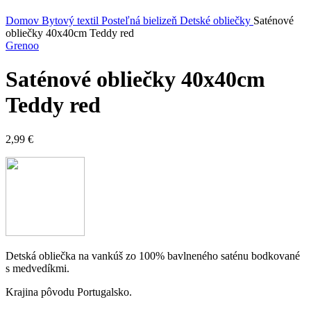
Kliknite sem ak chcete zväčšiť
Domov
Bytový textil
Posteľná bielizeň
Detské obliečky
Saténové
obliečky 40x40cm Teddy red
Grenoo
Saténové obliečky 40x40cm
Teddy red
2,99
€
Detská obliečka na vankúš zo 100% bavlneného saténu bodkované
s medvedíkmi.
Krajina pôvodu Portugalsko.