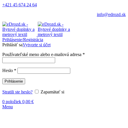
+421 45 674 24 64
info@edrozd.sk
Prihlásenie/Registrácia
Prihlásiť sa
Vytvorte si účet
Používateľské meno alebo e-mailová adresa
*
Heslo
*
Prihlásenie
Stratili ste heslo?
Zapamätať si
0
položiek
0,00
€
Menu
Vypredané