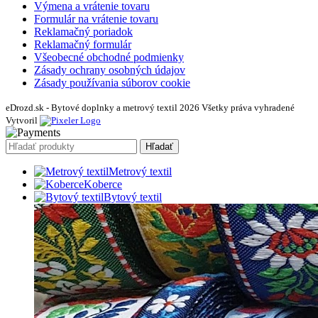
Výmena a vrátenie tovaru
Formulár na vrátenie tovaru
Reklamačný poriadok
Reklamačný formulár
Všeobecné obchodné podmienky
Zásady ochrany osobných údajov
Zásady používania súborov cookie
eDrozd.sk - Bytové doplnky a metrový textil 2026 Všetky práva vyhradené
Vytvoril
Hľadať
Metrový textil
Koberce
Bytový textil