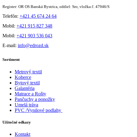
Register: OR OS Banská Bystrica, oddiel: Sro, vložka č. 47946/S
Telefón:
+421 45 674 24 64
Mobil:
+421 915 827 348
Mobil:
+421 903 536 043
E-mail:
info@edrozd.sk
Sortiment
Metrový textil
Koberce
Bytový textil
Galantéria
Matrace a Rošty
Pančuchy a ponožky
Umelá tráva
PVC /Vynilové podlahy
Užitočné odkazy
Kontakt