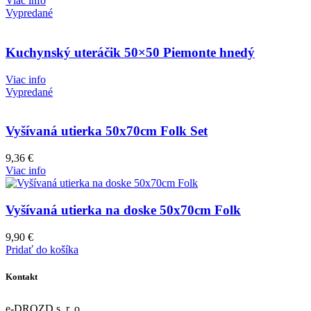
Viac info
Vypredané
Kuchynský uteráčik 50×50 Piemonte hnedý
Viac info
Vypredané
Vyšívaná utierka 50x70cm Folk Set
9,36
€
Viac info
Vyšívaná utierka na doske 50x70cm Folk
9,90
€
Pridať do košíka
Kontakt
e-DROZD s. r. o.