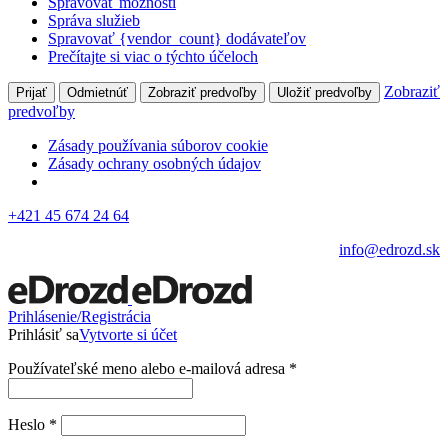
Spravovať možnosti
Správa služieb
Spravovať {vendor_count} dodávateľov
Prečítajte si viac o týchto účeloch
Zobraziť
Prijať
Odmietnúť
Zobraziť predvoľby
Uložiť predvoľby
predvoľby
Zásady používania súborov cookie
Zásady ochrany osobných údajov
+421 45 674 24 64
info@edrozd.sk
Prihlásenie/Registrácia
Prihlásiť sa
Vytvorte si účet
Používateľské meno alebo e-mailová adresa
*
Heslo
*