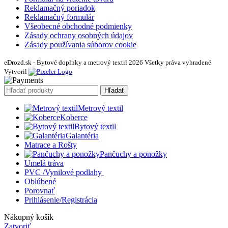
Reklamačný poriadok
Reklamačný formulár
Všeobecné obchodné podmienky
Zásady ochrany osobných údajov
Zásady používania súborov cookie
eDrozd.sk - Bytové doplnky a metrový textil 2026 Všetky práva vyhradené
Vytvoril
Hľadať
Metrový textil
Koberce
Bytový textil
Galantéria
Matrace a Rošty
Pančuchy a ponožky
Umelá tráva
PVC /Vynilové podlahy
Oblúbené
Porovnať
Prihlásenie/Registrácia
Nákupný košík
Zatvoriť