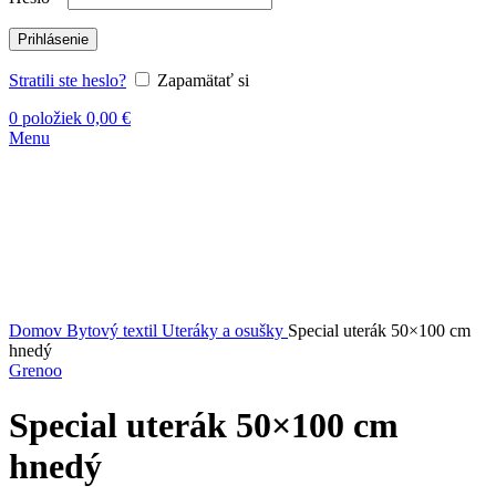
Prihlásenie
Stratili ste heslo?
Zapamätať si
0
položiek
0,00
€
Menu
-23%
Vypredané
Kliknite sem ak chcete zväčšiť
Domov
Bytový textil
Uteráky a osušky
Special uterák 50×100 cm
hnedý
Grenoo
Special uterák 50×100 cm
hnedý