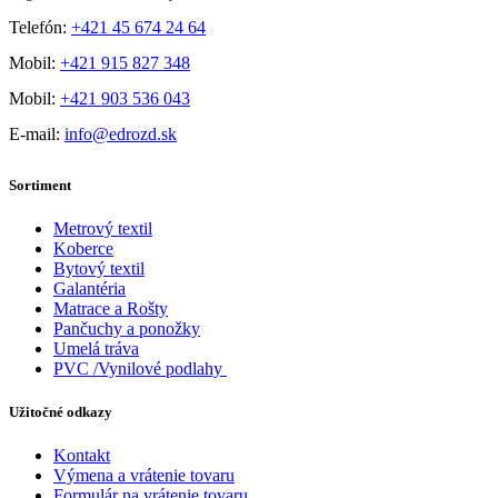
Telefón:
+421 45 674 24 64
Mobil:
+421 915 827 348
Mobil:
+421 903 536 043
E-mail:
info@edrozd.sk
Sortiment
Metrový textil
Koberce
Bytový textil
Galantéria
Matrace a Rošty
Pančuchy a ponožky
Umelá tráva
PVC /Vynilové podlahy
Užitočné odkazy
Kontakt
Výmena a vrátenie tovaru
Formulár na vrátenie tovaru