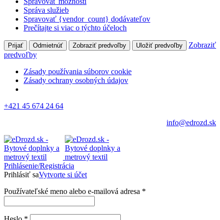
Spravovať možnosti
Správa služieb
Spravovať {vendor_count} dodávateľov
Prečítajte si viac o týchto účeloch
Zobraziť
Prijať
Odmietnúť
Zobraziť predvoľby
Uložiť predvoľby
predvoľby
Zásady používania súborov cookie
Zásady ochrany osobných údajov
+421 45 674 24 64
info@edrozd.sk
Prihlásenie/Registrácia
Prihlásiť sa
Vytvorte si účet
Používateľské meno alebo e-mailová adresa
*
Heslo
*