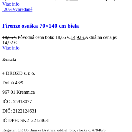
Viac info
-20%
Vypredané
Firenze osuška 70×140 cm biela
18,65
€
Pôvodná cena bola: 18,65 €.
14,92
€
Aktuálna cena je:
14,92 €.
Viac info
Kontakt
e-DROZD s. r. o.
Dolná 43/9
967 01 Kremnica
IČO: 55918077
DIČ: 2122124631
IČ DPH: SK2122124631
Register: OR OS Banská Bystrica, oddiel: Sro, vložka č. 47946/S