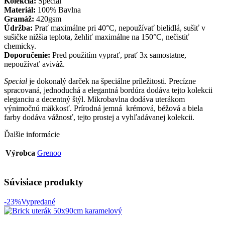
Kolekcia:
Special
Materiál:
100% Bavlna
Gramáž:
420gsm
Údržba:
Prať maximálne pri 40°C, nepoužívať bielidlá, sušiť v
sušičke nižšia teplota, žehliť maximálne na 150°C, nečistiť
chemicky.
Doporučenie:
Pred použitím vyprať, prať 3x samostatne,
nepoužívať aviváž.
Special
je dokonalý darček na špeciálne príležitosti. Precízne
spracovaná, jednoduchá a elegantná bordúra dodáva tejto kolekcii
eleganciu a decentný štýl. Mikrobavlna dodáva uterákom
výnimočnú mäkkosť. Prírodná jemná krémová, béžová a biela
farby dodáva vážnosť, tejto prostej a vyhľadávanej kolekcii.
Ďalšie informácie
Výrobca
Grenoo
Súvisiace produkty
-23%
Vypredané