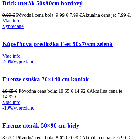
Brick uterák 50x90cm bordový
9,99
€
Pôvodná cena bola: 9,99 €.
7,99
€
Aktuálna cena je: 7,99 €.
Viac info
Vypredané
Kúpeľňová predložka Feet 50x70cm zelená
Viac info
-20%
Vypredané
Firenze osuška 70×140 cm koniak
18,65
€
Pôvodná cena bola: 18,65 €.
14,92
€
Aktuálna cena je:
14,92 €.
Viac info
-19%
Vypredané
Firenze uterák 50×90 cm biely
8,65
€
Pôvodná cena bola: 8,65 €.
6,99
€
Aktuálna cena je: 6,99 €.