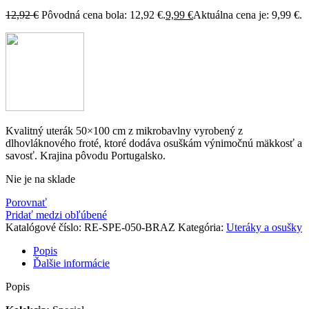
12,92
€
Pôvodná cena bola: 12,92 €.
9,99
€
Aktuálna cena je: 9,99 €.
Kvalitný uterák 50×100 cm z mikrobavlny vyrobený z
dlhovláknového froté, ktoré dodáva osuškám výnimočnú mäkkosť a
savosť. Krajina pôvodu Portugalsko.
Nie je na sklade
Porovnať
Pridať medzi obľúbené
Katalógové číslo:
RE-SPE-050-BRAZ
Kategória:
Uteráky a osušky
Popis
Ďalšie informácie
Popis