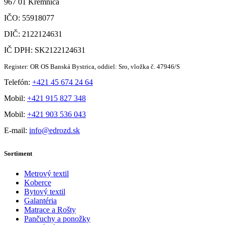
967 01 Kremnica
IČO: 55918077
DIČ: 2122124631
IČ DPH: SK2122124631
Register: OR OS Banská Bystrica, oddiel: Sro, vložka č. 47946/S
Telefón:
+421 45 674 24 64
Mobil:
+421 915 827 348
Mobil:
+421 903 536 043
E-mail:
info@edrozd.sk
Sortiment
Metrový textil
Koberce
Bytový textil
Galantéria
Matrace a Rošty
Pančuchy a ponožky