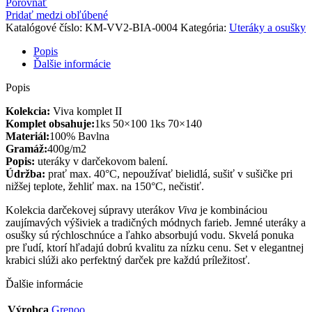
Porovnať
Pridať medzi obľúbené
Katalógové číslo:
KM-VV2-BIA-0004
Kategória:
Uteráky a osušky
Popis
Ďalšie informácie
Popis
Kolekcia:
Viva komplet II
Komplet obsahuje:
1ks 50×100 1ks 70×140
Materiál:
100% Bavlna
Gramáž:
400g/m2
Popis:
uteráky v darčekovom balení.
Údržba:
prať max. 40°C, nepoužívať bielidlá, sušiť v sušičke pri
nižšej teplote, žehliť max. na 150°C, nečistiť.
Kolekcia darčekovej súpravy uterákov
Viva
je kombináciou
zaujímavých výšiviek a tradičných módnych farieb. Jemné uteráky a
osušky sú rýchloschnúce a ľahko absorbujú vodu. Skvelá ponuka
pre ľudí, ktorí hľadajú dobrú kvalitu za nízku cenu. Set v elegantnej
krabici slúži ako perfektný darček pre každú príležitosť.
Ďalšie informácie
Výrobca
Grenoo