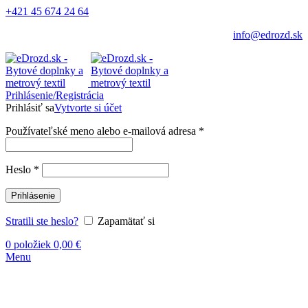
+421 45 674 24 64
info@edrozd.sk
Prihlásenie/Registrácia
Prihlásiť sa
Vytvorte si účet
Používateľské meno alebo e-mailová adresa
*
Heslo
*
Prihlásenie
Stratili ste heslo?
Zapamätať si
0
položiek
0,00
€
Menu
-7%
Vypredané