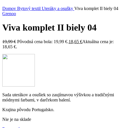
Kliknite sem ak chcete zväčšiť
Domov
Bytový textil
Uteráky a osušky
Viva komplet II biely 04
Grenoo
Viva komplet II biely 04
19,99
€
Pôvodná cena bola: 19,99 €.
18,65
€
Aktuálna cena je:
18,65 €.
Sada uterákov a osušiek so zaujímavou výšivkou a tradičnými
módnymi farbami, v darčekom balení.
Krajina pôvodu Portugalsko.
Nie je na sklade