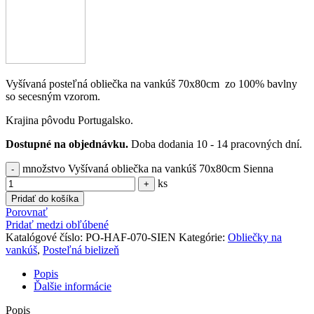
Vyšívaná posteľná obliečka na vankúš 70x80cm zo 100% bavlny
so secesným vzorom.
Krajina pôvodu Portugalsko.
Dostupné na objednávku.
Doba dodania 10 - 14 pracovných dní.
množstvo Vyšívaná obliečka na vankúš 70x80cm Sienna
ks
Pridať do košíka
Porovnať
Pridať medzi obľúbené
Katalógové číslo:
PO-HAF-070-SIEN
Kategórie:
Obliečky na
vankúš
,
Posteľná bielizeň
Popis
Ďalšie informácie
Popis