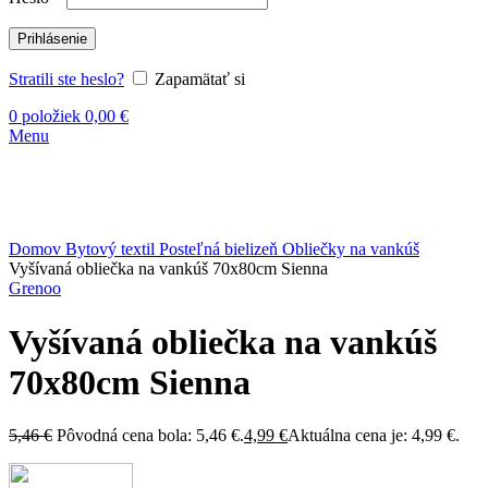
Prihlásenie
Stratili ste heslo?
Zapamätať si
0
položiek
0,00
€
Menu
-9%
Kliknite sem ak chcete zväčšiť
Domov
Bytový textil
Posteľná bielizeň
Obliečky na vankúš
Vyšívaná obliečka na vankúš 70x80cm Sienna
Grenoo
Vyšívaná obliečka na vankúš
70x80cm Sienna
5,46
€
Pôvodná cena bola: 5,46 €.
4,99
€
Aktuálna cena je: 4,99 €.