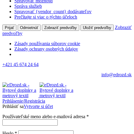
Spravovať možnosti
Správa služieb
Spravovať {vendor_count} dodávateľov
Prečítajte si viac o týchto účeloch
Zobraziť
Prijať
Odmietnúť
Zobraziť predvoľby
Uložiť predvoľby
predvoľby
Zásady používania súborov cookie
Zásady ochrany osobných údajov
+421 45 674 24 64
info@edrozd.sk
Prihlásenie/Registrácia
Prihlásiť sa
Vytvorte si účet
Používateľské meno alebo e-mailová adresa
*
Heslo
*