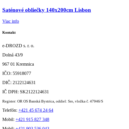
Saténové obliečky 140x200cm Lisbon
Viac info
Kontakt
e-DROZD s. r. o.
Dolná 43/9
967 01 Kremnica
IČO: 55918077
DIČ: 2122124631
IČ DPH: SK2122124631
Register: OR OS Banská Bystrica, oddiel: Sro, vložka č. 47946/S
Telefón:
+421 45 674 24 64
Mobil:
+421 915 827 348
Mobil:
+421 903 536 043