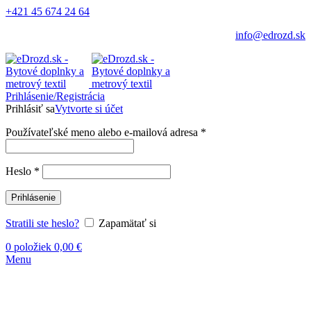
+421 45 674 24 64
info@edrozd.sk
Prihlásenie/Registrácia
Prihlásiť sa
Vytvorte si účet
Používateľské meno alebo e-mailová adresa
*
Heslo
*
Prihlásenie
Stratili ste heslo?
Zapamätať si
0
položiek
0,00
€
Menu
Vypredané