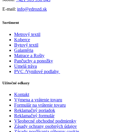
E-mail:
info@edrozd.sk
Sortiment
Metrový textil
Koberce
Bytový textil
Galantéria
Matrace a Rošty
Pančuchy a ponožky
Umelá tráva
PVC /Vynilové podlahy
Užitočné odkazy
Kontakt
Výmena a vrátenie tovaru
Formulár na vrátenie tovaru
Reklamačný poriadok
Reklamačný formulár
Všeobecné obchodné podmienky
Zásady ochrany osobných údajov
Zásady používania súborov cookie