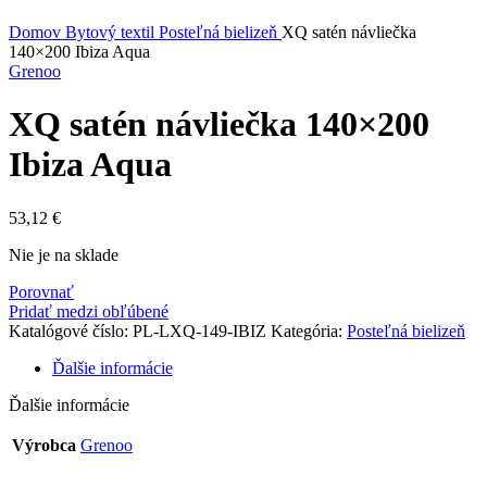
Kliknite sem ak chcete zväčšiť
Domov
Bytový textil
Posteľná bielizeň
XQ satén návliečka
140×200 Ibiza Aqua
Grenoo
XQ satén návliečka 140×200
Ibiza Aqua
53,12
€
Nie je na sklade
Porovnať
Pridať medzi obľúbené
Katalógové číslo:
PL-LXQ-149-IBIZ
Kategória:
Posteľná bielizeň
Ďalšie informácie
Ďalšie informácie
Výrobca
Grenoo