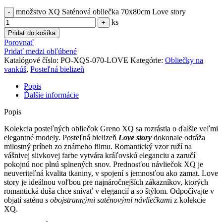
množstvo XQ Saténová obliečka 70x80cm Love story
ks
Pridať do košíka
Porovnať
Pridať medzi obľúbené
Katalógové číslo:
PO-XQS-070-LOVE
Kategórie:
Obliečky na
vankúš
,
Posteľná bielizeň
Popis
Ďalšie informácie
Popis
Kolekcia posteľných obliečok Greno XQ sa rozrástla o ďalšie veľmi
elegantné modely. Posteľná bielizeň
Love story
dokonale odráža
milostný príbeh zo známeho filmu. Romantický vzor ruží na
vášnivej slivkovej farbe vytvára kráľovskú eleganciu a zaručí
pokojnú noc plnú splnených snov. Prednosťou návliečok XQ je
neuveriteľná kvalita tkaniny, v spojení s jemnosťou ako zamat. Love
story je ideálnou voľbou pre najnáročnejších zákazníkov, ktorých
romantická duša chce snívať v elegancií a so štýlom. Odpočívajte v
objatí saténu
s obojstrannými saténovými návliečkam
i z kolekcie
XQ.