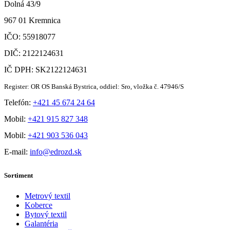
Dolná 43/9
967 01 Kremnica
IČO: 55918077
DIČ: 2122124631
IČ DPH: SK2122124631
Register: OR OS Banská Bystrica, oddiel: Sro, vložka č. 47946/S
Telefón:
+421 45 674 24 64
Mobil:
+421 915 827 348
Mobil:
+421 903 536 043
E-mail:
info@edrozd.sk
Sortiment
Metrový textil
Koberce
Bytový textil
Galantéria