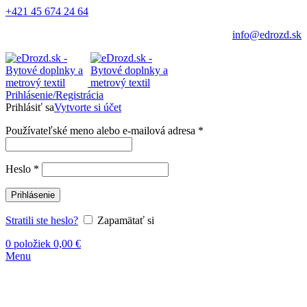
+421 45 674 24 64
info@edrozd.sk
Prihlásenie/Registrácia
Prihlásiť sa
Vytvorte si účet
Používateľské meno alebo e-mailová adresa
*
Heslo
*
Prihlásenie
Stratili ste heslo?
Zapamätať si
0
položiek
0,00
€
Menu
Kliknite sem ak chcete zväčšiť