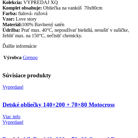
Kolekcia:
VÝPREDAJ XQ
Komplet obsahuje:
Obliečka na vankúš
70x80cm
Farba:
fialová-
ružová
Vzor:
Love story
Materiál:
100% Bavlnený satén
Údržba:
Prať max. 40°C, nepoužívať bielidlá, nesušiť v sušičke,
žehliť max. na 150°C, nečistiť chemicky.
Ďalšie informácie
Výrobca
Grenoo
Súvisiace produkty
Vypredané
Detské obliečky 140×200 + 70×80 Motocross
Viac info
Vypredané