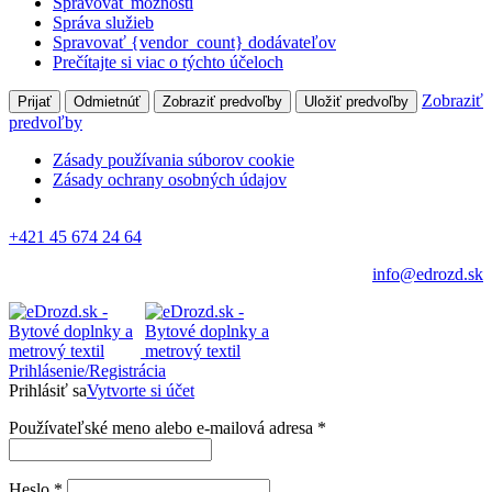
Spravovať možnosti
Správa služieb
Spravovať {vendor_count} dodávateľov
Prečítajte si viac o týchto účeloch
Zobraziť
Prijať
Odmietnúť
Zobraziť predvoľby
Uložiť predvoľby
predvoľby
Zásady používania súborov cookie
Zásady ochrany osobných údajov
+421 45 674 24 64
info@edrozd.sk
Prihlásenie/Registrácia
Prihlásiť sa
Vytvorte si účet
Používateľské meno alebo e-mailová adresa
*
Heslo
*