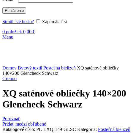
Prihlásenie
Stratili ste heslo?
Zapamätať si
0
položiek
0,00
€
Menu
Vypredané
Kliknite sem ak chcete zväčšiť
Domov
Bytový textil
Posteľná bielizeň
XQ saténové obliečky
140×200 Glencheck Schwarz
Grenoo
XQ saténové obliečky 140×200
Glencheck Schwarz
Porovnať
Pridať medzi obľúbené
Katalógové číslo:
PL-LXQ-149-GLSC
Kategória:
Posteľná bielizeň