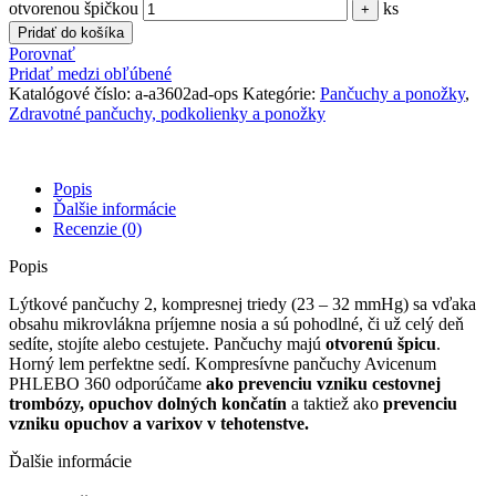
otvorenou špičkou
ks
Pridať do košíka
Porovnať
Pridať medzi obľúbené
Katalógové číslo:
a-a3602ad-ops
Kategórie:
Pančuchy a ponožky
,
Zdravotné pančuchy, podkolienky a ponožky
Popis
Ďalšie informácie
Recenzie (0)
Popis
Lýtkové pančuchy 2, kompresnej triedy (23 – 32 mmHg) sa vďaka
obsahu mikrovlákna príjemne nosia a sú pohodlné, či už celý deň
sedíte, stojíte alebo cestujete. Pančuchy majú
otvorenú špicu
.
Horný lem perfektne sedí. Kompresívne pančuchy Avicenum
PHLEBO 360 odporúčame
ako prevenciu vzniku cestovnej
trombózy, opuchov dolných končatín
a taktiež ako
prevenciu
vzniku opuchov a varixov v tehotenstve.
Ďalšie informácie