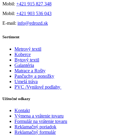
Mobil:
+421 915 827 348
Mobil:
+421 903 536 043
E-mail:
info@edrozd.sk
Sortiment
Metrový textil
Koberce
Bytový textil
Galantéria
Matrace a Rošty
Pančuchy a ponožky
Umelá tráva
PVC /Vynilové podlahy
Užitočné odkazy
Kontakt
Výmena a vrátenie tovaru
Formulár na vrátenie tovaru
Reklamačný poriadok
Reklamačný formulár