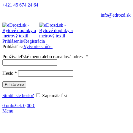
+421 45 674 24 64
info@edrozd.sk
Prihlásenie/Registrácia
Prihlásiť sa
Vytvorte si účet
Používateľské meno alebo e-mailová adresa
*
Heslo
*
Prihlásenie
Stratili ste heslo?
Zapamätať si
0
položiek
0,00
€
Menu
-6%