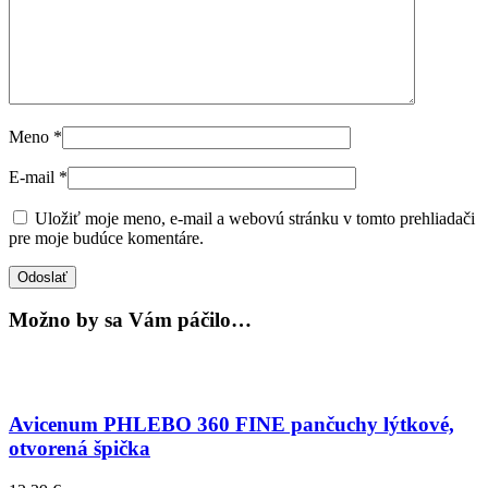
Meno
*
E-mail
*
Uložiť moje meno, e-mail a webovú stránku v tomto prehliadači
pre moje budúce komentáre.
Možno by sa Vám páčilo…
Avicenum PHLEBO 360 FINE pančuchy lýtkové,
otvorená špička