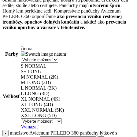
sedíte, stojíte alebo cestujete. Pančuchy majú
otvorenú špicu
.
Horný lem perfektne sedí. Kompresívne pančuchy Avicenum
PHLEBO 360 odporúčame
ako prevenciu vzniku cestovnej
trombózy, opuchov dolných končatín
a taktiež ako
prevenciu
vzniku opuchov a varixov v tehotenstve.
čierna
Farby
natura
S NORMAL
S+ LONG
M NORMAL (2K)
M LONG (2D)
L NORMAL (3K)
L LONG (3D)
Veľkosť
XL NORMAL (4K)
XL LONG (4D)
XXL NORMAL (5K)
XXL LONG (5D)
Vymazať
množstvo Avicenum PHLEBO 360 pančuchy lýtkové s