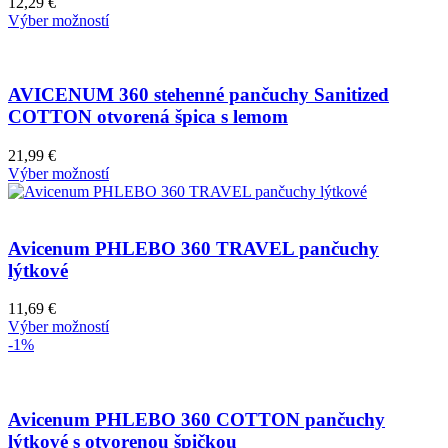
12,29
€
Výber možností
AVICENUM 360 stehenné pančuchy Sanitized
COTTON otvorená špica s lemom
21,99
€
Výber možností
Avicenum PHLEBO 360 TRAVEL pančuchy
lýtkové
11,69
€
Výber možností
-1%
Avicenum PHLEBO 360 COTTON pančuchy
lýtkové s otvorenou špičkou