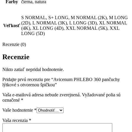
Farby
čierna, natura
S NORMAL, S+ LONG, M NORMAL (2K), M LONG
(2D), L NORMAL (3K), L LONG (3D), XL NORMAL
Veľkosť
(4K), XL LONG (4D), XXL NORMAL (5K), XXL
LONG (5D)
Recenzie (0)
Recenzie
Nikto zatiaľ nepridal hodnotenie.
Pridajte prvú recenziu pre “Avicenum PHLEBO 360 pančuchy
lýtkové s otvorenou špičkou”
Vaša e-mailová adresa nebude zverejnená.
Vyžadované polia sú
označené
*
Vaše hodnotenie
*
Vaša recenzia
*