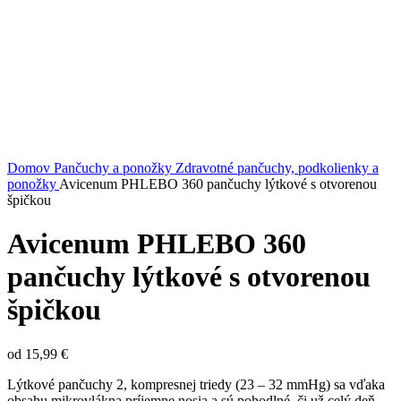
Kliknite sem ak chcete zväčšiť
Domov
Pančuchy a ponožky
Zdravotné pančuchy, podkolienky a
ponožky
Avicenum PHLEBO 360 pančuchy lýtkové s otvorenou
špičkou
Avicenum PHLEBO 360
pančuchy lýtkové s otvorenou
špičkou
od
15,99
€
Lýtkové pančuchy 2, kompresnej triedy (23 – 32 mmHg) sa vďaka
obsahu mikrovlákna príjemne nosia a sú pohodlné, či už celý deň