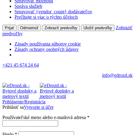
Spravovať možnosti
Správa služieb
Spravovať {vendor_count} dodávateľov
Prečítajte si viac o týchto účeloch
Zobraziť
Prijať
Odmietnúť
Zobraziť predvoľby
Uložiť predvoľby
predvoľby
Zásady používania súborov cookie
Zásady ochrany osobných údajov
+421 45 674 24 64
info@edrozd.sk
Prihlásenie/Registrácia
Prihlásiť sa
Vytvorte si účet
Používateľské meno alebo e-mailová adresa
*
Heslo
*