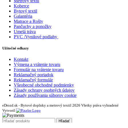
Metrový textil
Koberce
Bytový textil
Galantéria
Matrace a Rošty
Pančuchy a ponožky
Umelá tráva
PVC /Vynilové podlahy
Užitočné odkazy
Kontakt
Výmena a vrátenie tovaru
Formulár na vrátenie tovaru
Reklamačný poriadok
Reklamačný formulár
Všeobecné obchodné podmienky
Zásady ochrany osobných údajov
Zásady používania súborov cookie
eDrozd.sk - Bytové doplnky a metrový textil 2026 Všetky práva vyhradené
Vytvoril
Hľadať