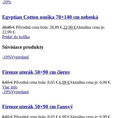
-20%
Egyptian Cotton osuška 70×140 cm nebeská
28,89
€
Pôvodná cena bola: 28,89 €.
22,99
€
Aktuálna cena je:
22,99 €.
Pridať do košíka
Súvisiace produkty
-19%
Vypredané
Firenze uterák 50×90 cm čierny
8,65
€
Pôvodná cena bola: 8,65 €.
6,99
€
Aktuálna cena je: 6,99 €.
Viac info
-19%
Vypredané
Firenze uterák 50×90 cm ľanový
8,65
€
Pôvodná cena bola: 8,65 €.
6,99
€
Aktuálna cena je: 6,99 €.