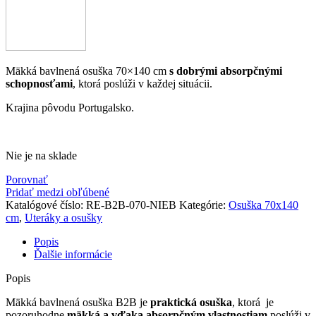
Mäkká bavlnená osuška 70×140 cm
s dobrými absorpčnými
schopnosťami
, ktorá poslúži v každej situácii.
Krajina pôvodu Portugalsko.
Nie je na sklade
Porovnať
Pridať medzi obľúbené
Katalógové číslo:
RE-B2B-070-NIEB
Kategórie:
Osuška 70x140
cm
,
Uteráky a osušky
Popis
Ďalšie informácie
Popis
Mäkká bavlnená osuška B2B je
praktická osuška
, ktorá je
pozoruhodne
mäkká a vďaka absorpčným vlastnostiam
poslúži v