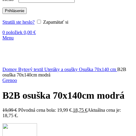
Prihlásenie
Stratili ste heslo?
Zapamätať si
0
položiek
0,00
€
Menu
-6%
Vypredané
Kliknite sem ak chcete zväčšiť
Domov
Bytový textil
Uteráky a osušky
Osuška 70x140 cm
B2B
osuška 70x140cm modrá
Grenoo
B2B osuška 70x140cm modrá
19,99
€
Pôvodná cena bola: 19,99 €.
18,75
€
Aktuálna cena je:
18,75 €.