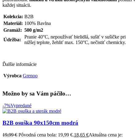
každej situácii.
Kolekcia:
B2B
Materiál:
100% Bavlna
Gramáž:
500 g/m2
Pranie 40°C, nepoužívať bielidlá, sušiť v sušičke pri
Údržba:
nižšej teplote, žehliť max. 150°C, nečistiť chemicky.
Ďalšie informácie
Výrobca
Grenoo
Možno by sa Vám páčilo…
-7%
Vypredané
B2B osuška 90x150cm modrá
19,99
€
Pôvodná cena bola: 19,99 €.
18,65
€
Aktuálna cena je: