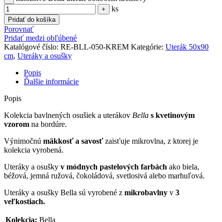
ks
Pridať do košíka
Porovnať
Pridať medzi obľúbené
Katalógové číslo:
RE-BLL-050-KREM
Kategórie:
Uterák 50x90
cm
,
Uteráky a osušky
Popis
Ďalšie informácie
Popis
Kolekcia bavlnených osušiek a uterákov
Bella
s kvetinovým
vzorom
na bordúre.
Výnimočnú
mäkkosť a savosť
zaisťuje mikrovlna, z ktorej je
kolekcia vyrobená.
Uteráky a osušky
v módnych pastelových farbách
ako biela,
béžová, jemná ružová, čokoládová, svetlosivá alebo marhuľová.
Uteráky a osušky Bella sú vyrobené z
mikrobavlny
v
3
veľkostiach.
Kolekcia:
Bella