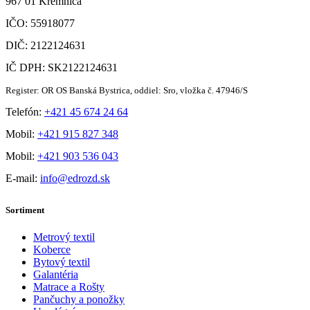
967 01 Kremnica
IČO: 55918077
DIČ: 2122124631
IČ DPH: SK2122124631
Register: OR OS Banská Bystrica, oddiel: Sro, vložka č. 47946/S
Telefón:
+421 45 674 24 64
Mobil:
+421 915 827 348
Mobil:
+421 903 536 043
E-mail:
info@edrozd.sk
Sortiment
Metrový textil
Koberce
Bytový textil
Galantéria
Matrace a Rošty
Pančuchy a ponožky