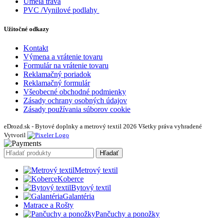
Umelá tráva
PVC /Vynilové podlahy
Užitočné odkazy
Kontakt
Výmena a vrátenie tovaru
Formulár na vrátenie tovaru
Reklamačný poriadok
Reklamačný formulár
Všeobecné obchodné podmienky
Zásady ochrany osobných údajov
Zásady používania súborov cookie
eDrozd.sk - Bytové doplnky a metrový textil 2026 Všetky práva vyhradené
Vytvoril
Hľadať
Metrový textil
Koberce
Bytový textil
Galantéria
Matrace a Rošty
Pančuchy a ponožky