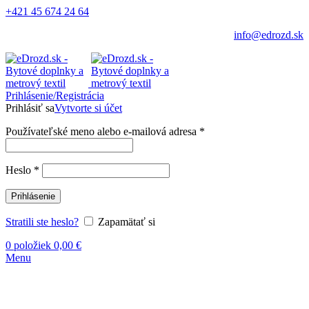
+421 45 674 24 64
info@edrozd.sk
Prihlásenie/Registrácia
Prihlásiť sa
Vytvorte si účet
Používateľské meno alebo e-mailová adresa
*
Heslo
*
Prihlásenie
Stratili ste heslo?
Zapamätať si
0
položiek
0,00
€
Menu
-30%