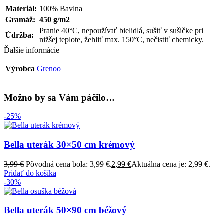
Materiál:
100% Bavlna
Gramáž:
450 g/m2
Pranie 40°C, nepoužívať bielidlá, sušiť v sušičke pri
Údržba:
nižšej teplote, žehliť max. 150°C, nečistiť chemicky.
Ďalšie informácie
Výrobca
Grenoo
Možno by sa Vám páčilo…
-25%
Bella uterák 30×50 cm krémový
3,99
€
Pôvodná cena bola: 3,99 €.
2,99
€
Aktuálna cena je: 2,99 €.
Pridať do košíka
-30%
Bella uterák 50×90 cm béžový