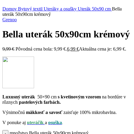
Kliknite sem ak chcete zväčšiť
Domov
Bytový textil
Uteráky a osušky
Uterák 50x90 cm
Bella
uterák 50x90cm krémový
Grenoo
Bella uterák 50x90cm krémový
9,99
€
Pôvodná cena bola: 9,99 €.
6,99
€
Aktuálna cena je: 6,99 €.
Luxusný uterák
50×90 cm
s kvetinovým vzorom
na bordúre v
rôznych
pastelových farbách.
Výnimočnú
mäkkosť a savosť
zaisťuje 100% mikrobavlna.
V ponuke aj
uteráčik
a
osuška
.
množstvo Bella uterák 50x90cm krémový