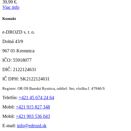
39,99 €.
Viac info
Kontakt
e-DROZD s. r. o.
Dolná 43/9
967 01 Kremnica
IČO: 55918077
DIČ: 2122124631
IČ DPH: SK2122124631
Register: OR OS Banská Bystrica, oddiel: Sro, vložka č. 47946/S
Telefón:
+421 45 674 24 64
Mobil:
+421 915 827 348
Mobil:
+421 903 536 043
E-mail:
info@edrozd.sk