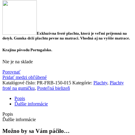
Exkluzívna froté plachta, ktorá je
veľmi príjemná na
dotyk. Gumka drží plachtu pevne na matraci.
Vhodná aj
na vyššie matrace.
Krajina pôvodu Portugalsko.
Nie je na sklade
Porovnať
Pridať medzi obľúbené
Katalógové číslo:
PR-FRB-150-015
Kategórie:
Plachty
,
Plachty
froté na gumičku
,
Posteľná bielizeň
Popis
Ďalšie informácie
Popis
Ďalšie informácie
Možno by sa Vám páčilo…