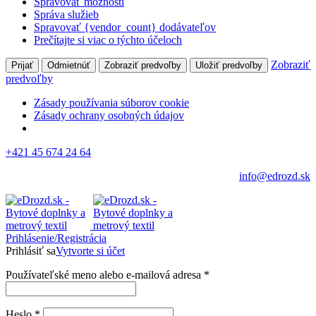
Spravovať možnosti
Správa služieb
Spravovať {vendor_count} dodávateľov
Prečítajte si viac o týchto účeloch
Zobraziť
Prijať
Odmietnúť
Zobraziť predvoľby
Uložiť predvoľby
predvoľby
Zásady používania súborov cookie
Zásady ochrany osobných údajov
+421 45 674 24 64
info@edrozd.sk
Prihlásenie/Registrácia
Prihlásiť sa
Vytvorte si účet
Používateľské meno alebo e-mailová adresa
*
Heslo
*