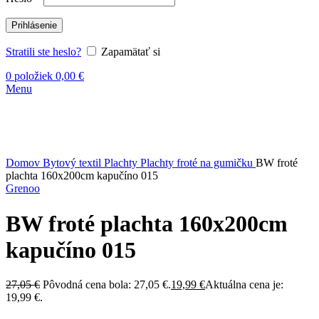
Prihlásenie
Stratili ste heslo?
Zapamätať si
0
položiek
0,00
€
Menu
-26%
Vypredané
Kliknite sem ak chcete zväčšiť
Domov
Bytový textil
Plachty
Plachty froté na gumičku
BW froté
plachta 160x200cm kapučíno 015
Grenoo
BW froté plachta 160x200cm
kapučíno 015
27,05
€
Pôvodná cena bola: 27,05 €.
19,99
€
Aktuálna cena je:
19,99 €.