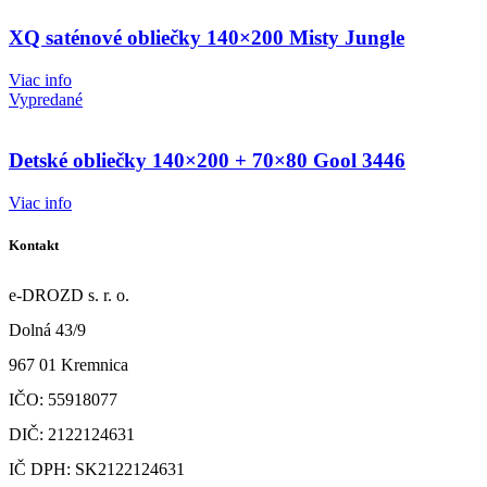
XQ saténové obliečky 140×200 Misty Jungle
Viac info
Vypredané
Detské obliečky 140×200 + 70×80 Gool 3446
Viac info
Kontakt
e-DROZD s. r. o.
Dolná 43/9
967 01 Kremnica
IČO: 55918077
DIČ: 2122124631
IČ DPH: SK2122124631