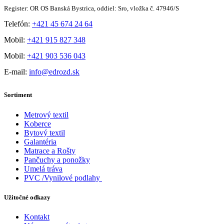
Register: OR OS Banská Bystrica, oddiel: Sro, vložka č. 47946/S
Telefón:
+421 45 674 24 64
Mobil:
+421 915 827 348
Mobil:
+421 903 536 043
E-mail:
info@edrozd.sk
Sortiment
Metrový textil
Koberce
Bytový textil
Galantéria
Matrace a Rošty
Pančuchy a ponožky
Umelá tráva
PVC /Vynilové podlahy
Užitočné odkazy
Kontakt