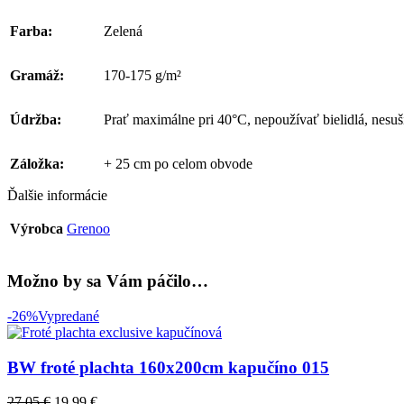
Farba:
Zelená
Gramáž:
170-175 g/m²
Údržba:
Prať maximálne pri 40°C, nepoužívať bielidlá, nesuš
Záložka:
+ 25 cm po celom obvode
Ďalšie informácie
Výrobca
Grenoo
Možno by sa Vám páčilo…
-26%
Vypredané
BW froté plachta 160x200cm kapučíno 015
27,05
€
19,99
€