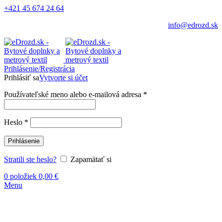
+421 45 674 24 64
info@edrozd.sk
Prihlásenie/Registrácia
Prihlásiť sa
Vytvorte si účet
Používateľské meno alebo e-mailová adresa
*
Heslo
*
Prihlásenie
Stratili ste heslo?
Zapamätať si
0
položiek
0,00
€
Menu
-26%
Vypredané