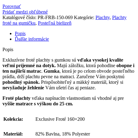
Porovnať
Pridať medzi obľúbené
Katalógové číslo:
PR-FRB-150-069
Kategórie:
Plachty
,
Plachty
froté na gumičku
,
Posteľná bielizeň
Popis
Ďalšie informácie
Popis
Exkluzívne froté plachty s gumkou sú
vďaka vysokej kvalite
veľmi príjemné na dotyk.
Majú záložku, ktorá pohodlne
obopne i
ten najširší matrac
.
Gumka
, ktorá je po celom obvode posteľného
prádla, drží plachtu pevne na matraci. Zaručene Vám poskytnú
pohodlný spánok.
Prispôsobiteľný a mäkký materiál, ktorý si
nevyžaduje žehlenie
Vám ušetrí čas aj peniaze.
Froté plachty
vďaka napínacím vlastnostiam sú vhodné aj pre
vyššie matrace s výškou do 25 cm.
Kolekcia:
Exclusive Froté 160×200
Materiál:
82% Bavlna, 18% Polyester