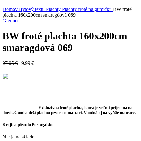
Kliknite sem ak chcete zväčšiť
Domov
Bytový textil
Plachty
Plachty froté na gumičku
BW froté
plachta 160x200cm smaragdová 069
Grenoo
BW froté plachta 160x200cm
smaragdová 069
27,05
€
19,99
€
Exkluzívna froté plachta, ktorá je
veľmi príjemná na
dotyk. Gumka drží plachtu pevne na matraci.
Vhodná aj
na vyššie matrace.
Krajina pôvodu Portugalsko.
Nie je na sklade